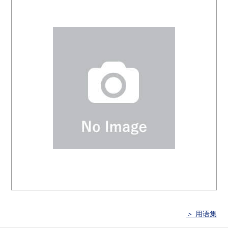
＞ 用语集