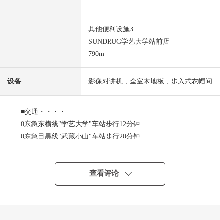
其他便利设施3
SUNDRUG学艺大学站前店
790m
设备
影像对讲机，全室木地板，步入式衣帽间
■交通・・・・
0东急东横线"学艺大学"车站步行12分钟
0东急目黒线"武藏小山"车站步行20分钟
■推荐焦点・・・・
0有洗碗机的组合厨房
查看评论
0包括西式房间的WIC在内，在各居室从属于存储空间
0有能在整个外出里收到行李的智能快递柜
0能在和重要的宠物一起生活的公寓(有细则)