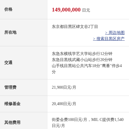
149,000,000
价格
日元
东京都目黑区碑文谷2丁目
所在地
> 周边地图
> 搜索目黒区房产
东急东横线学艺大学站步行12分钟
东急目黒线武藏小山站步行20分钟
交通
山手线目黑站公共汽车18分"鹰番"停歩4
分
管理费
21,900日元/月
维修基金
20,400日元/月
街委会费100日元/月，MIL C提供费1,540
其他费用
日元/月