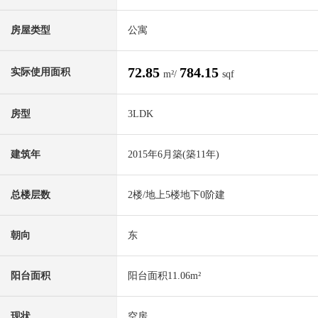
房屋类型
公寓
72.85
784.15
实际使用面积
m²/
sqf
房型
3LDK
建筑年
2015年6月築(築11年)
总楼层数
2楼/地上5楼地下0阶建
朝向
东
阳台面积
阳台面积11.06m²
现状
空房