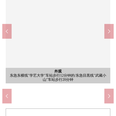
外观
东急东横线"学艺大学"车站步行12分钟的/东急目黒线"武藏小
共有部分
共有部分
收纳
入口
外观
其他
能在和重要的宠物一起生活的公寓(有细则)
能在整个外出里收到行李的智能快递柜
Lawson目黑碑文谷2丁目商店(约790m)
SUNDRUG学艺大学站前店(约790m)
Mybasket碑文谷1丁目商店(约320m)
目黑区立目黑南中学校(约390m)
AEON STYLE碑文谷(约550m)
目黑碑文谷2邮局(约250m)
目黑区立碑小学(约630m)
区立田向公园(约280m)
碑文谷公园(约730m)
山"车站步行20分钟
防盗门使用Mansion
步入式衣帽间
自行车停放处
邸宅名牌
停车场
客厅
室内
室内
室内
室内
入口
大厅
外观