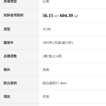
房屋类型
公寓
56.15
604.39
实际使用面积
m²/
sqf
房型
3LDK
建筑年
2003年2月築(築23年)
总楼层数
2楼/地上14层
朝向
东南
阳台面积
阳台面积17.46m²
现状
空房