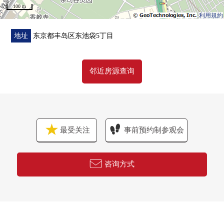
100 m
・防盗门系统
利用規約
・智能快递柜
・监视照相机
地址
东京都丰岛区东池袋5丁目
▼翻新内容(打算在2026年6月完成)
邻近房源查询
・厨房交换
・整体卫浴交换
・盥洗台交换
・厕所更换
・门交换
最受关注
事前预约制参观会
・地板张替
・墙，天花板Cross换新
・空调1套设置
咨询方式
・照明器具设置
・室内清洁
■ 在找想要的家方面给予帮助的━━━━━・・・
房源的详细、需讨论是如有意向，请跟我们联系。