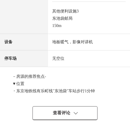
其他便利设施3
东池袋邮局
150m
设备
地板暖气，影像对讲机
停车场
无空位
－房源的推荐焦点-
▼位置
・东京地铁线有乐町线"东池袋"车站步行1分钟
・JR山手线、埼京线、湘南新宿线
/东京地铁线有乐町线、副都心线、丸内线
/东武东上线/西武池袋线"池袋"车站39号出口步行13分钟
查看评论
・都电荒川线"东池袋四丁目"车站步行1分钟
・大的终点站"池袋"区域是生活范围以内的便利性的高的位