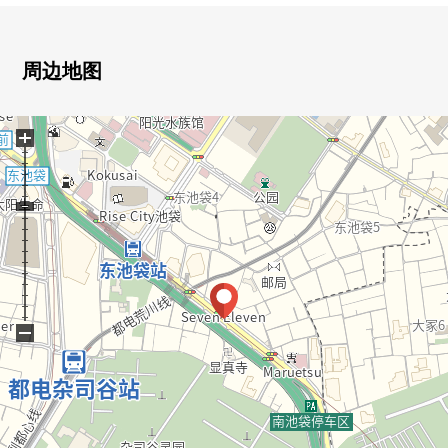
置
▼Mansion的特徴
周边地图
・和重要的宠物一起可以度过(有特殊规则)
・能使用事务所(条件有)
+
・对1楼部分有便利店，购物便利
▼房间的特徴
・阳光，通风关于东南×东北的采光房良好
・所有房间采光设计的亮的住空間
・各居室的壁橱丰富的存储空间
・在上演独立感觉的门口的前面的凹室
・因为没有住戸所以不在意生活声音，在楼下可以度过
−
▼设备
・地板暖气(客厅部分)
・温水冲洗马桶座
・2面阳台