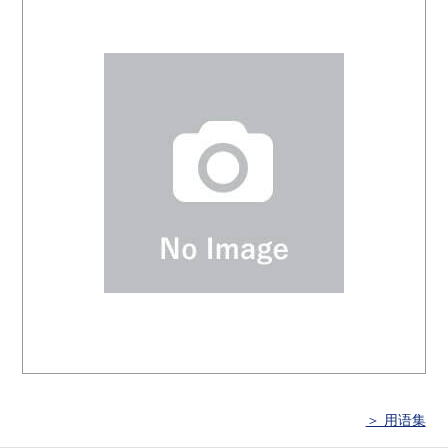
＞ 用语集