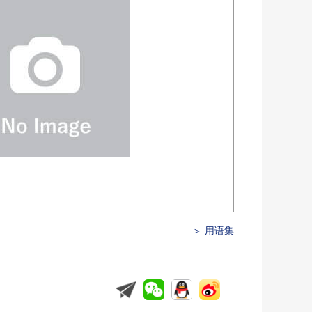
＞ 用语集