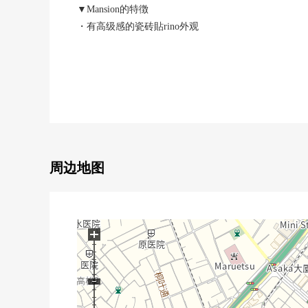
▼Mansion的特徴
・有高级感的瓷砖貼rino外观
・购物设施在步行范围以内充实的便利性的高的位置
・可以8路线使用，便于通勤、上学
▼房间的特徴
・阳光，通风关于东×南×西的采光房良好
・风景良好的13楼部分
・上演独立感觉的玄关前台阶
周边地图
▼设备
・组合厨房
・地板暖气(客餐厅部分)
・有TV监视器的防盗门
+
・24小时安全系统
・智能快递柜(有干洗收递服务)
▼翻新内容(打算在8月中旬完成2026年)