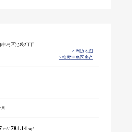
都丰岛区池袋2丁目
> 周边地图
> 搜索丰岛区房产
/月
57
781.14
m²/
sqf