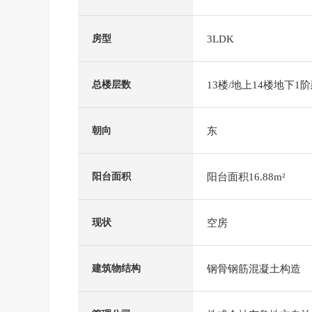
3LDK
房型
13楼/地上14楼地下1
总楼层数
东
朝向
阳台面积16.88m²
阳台面积
空房
现状
钢骨钢筋混凝土构造
建筑物结构