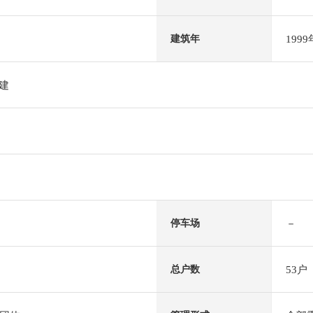
199
建筑年
阶建
－
停车场
53户
总户数