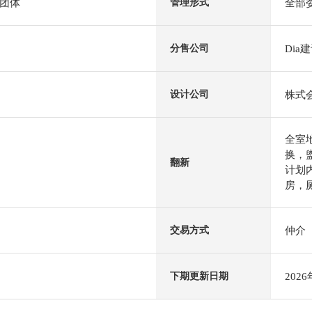
团体
全部
管理形式
Dia
分售公司
株式会
设计公司
全室
换，
翻新
计划内
房，厕
仲介
交易方式
202
下期更新日期