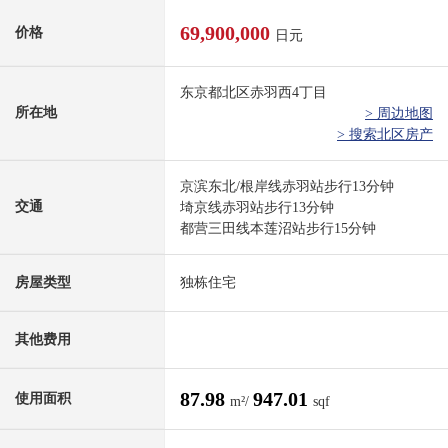
69,900,000
价格
日元
东京都北区赤羽西4丁目
所在地
> 周边地图
> 搜索北区房产
京滨东北/根岸线赤羽站步行13分钟
交通
埼京线赤羽站步行13分钟
都营三田线本莲沼站步行15分钟
房屋类型
独栋住宅
其他费用
87.98
947.01
使用面积
m²/
sqf