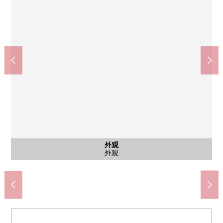
客厅
※图片，CG合成家具、供给品等的配置例对室内照片了。价格没
含有前面道路的外观
含有前面道路的外观
含有前面道路的外观
含有前面道路的外观
公共汽车
西式房间
西式房间
停车场
外观
客厅
客厅
客厅
厨房
厨房
洗脸
洗脸
厕所
厕所
室内
室内
收纳
室内
门口
风景
阳台
阳台
外观
风景
外观
外观
外观
外观
外观
包括家具，变成用现状的递交。
食物方法赤羽apire店(约970m)
伊藤洋华堂赤羽商店(约880m)
Amica赤羽西口店(约820m)
约6.0张塌塌米西式房间
约6.0张塌塌米西式房间
1楼储藏室
1楼储藏室
公共汽车
前面道路
前面道路
前面道路
前面道路
停车场
外观
客厅
客厅
客厅
厨房
厨房
洗脸
洗脸
厕所
厕所
收纳
室内
门口
风景
阳台
阳台
外观
风景
外观
外观
外观
外观
外观