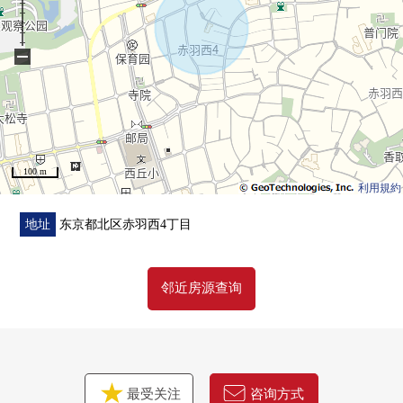
・非常漂亮地使用室内。
・张贴所有房间地板
−
・在各居室，非居室有壁橱
・2个地方厕所
・有舒适的1坪类型的浴室(有窗)
・有扶手的玄关空间，楼梯
100 m
■ 在找想要的家方面给予帮助的━━━━━・・・
利用規約
房源的详细、需讨论是如有意向，请跟我们联系。
地址
东京都北区赤羽西4丁目
邻近房源查询
最受关注
咨询方式