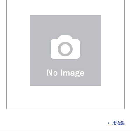
＞ 用语集