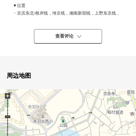
▼位置
・京滨东北/根岸线，埼京线，湘南新宿线，上野东京线，
宇都宫线，高崎线"赤羽"车站步行13分钟
・都营三田线"本莲沼"车站步行15分钟
・可以几个2车站路线使用的位置
查看评论
▼建筑物的特徴
・星期四/钢筋混凝土构造建筑面积87.98平米
・从属于2LDK+2S，车库(有车型限制)
・阳光在朝南的阳台良好
周边地图
・有2个地方服务阳台
・前面道路：公路幅员约8.0m有开放对象。
+
▼房间的特徴
・也作为爱好以及工作的工作区，孩子的学习室除了收纳
以外可以灵活使用1楼，3楼的非居室。
・2楼(约5.2张塌塌米)，3楼(约6.0张塌塌米)的各西式房间
面向阳台，在亮的房间可以度过。