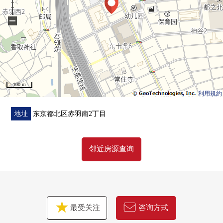
▼设备
−
・与家族的会话兴奋起来的开放式厨房
・洗碗机，垃圾处理器，1具净水器型栓
・浴室暖气干燥功能
・全居室收纳有
100 m
■ 在找想要的家方面给予帮助的━━━━━・・・
利用規約
房源的详细、需讨论是如有意向，请跟我们联系。
地址
东京都北区赤羽南2丁目
邻近房源查询
最受关注
咨询方式