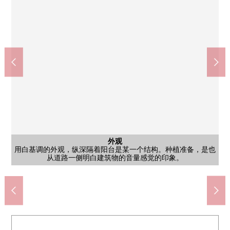
公共汽车
共有部分
洗脸
外观
是收纳被在三面镜的盥洗台确保的感觉清醒的空间。是早晨的准
是亮的装修的浴室。浴缸横宽，并且清洗场所预见也好，并且在
是也容易把自行车雨天时在有自行车停放处屋顶的自行车停放处
有脚下在白色的外壁的中层Mansion有种植，面向马路的开放感
其他内省
共有部分
停车场
外观
客厅
厨房
厕所
阳台
风景
室内
室内
室内
室内
门口
入口
在开放式的厨房，看得见3份炉子和洗碗机。从背面的窗进入光，
平地放，能在前面对待停车场，高汤入renoshiyasusaga被传下来。
面向阳台，如果开放4.4张塌塌米西式房间的入口的话，有纵深的
用西式房间6.0张塌塌米白基调明亮地有收纳，是也容易在卧室以
从面向西式房间6.0张塌塌米阳台的窗进入光，是有壁橱，并且容
是光在从西式房间4.4张塌塌米窗的细长的西式房间。是有收纳，
是用西式房间4.4张塌塌米2面采光明亮地细长的形状的4.4张塌塌
用白基调的外观，纵深隔着阳台是某一个结构。种植准备，是也
备以及入浴之后的流迹线容易用白壁和木纹门的组合明亮地解决
容易做的构成看得见每天的入浴以及打扫。是容易假定浴室干燥
厕所有洗手器，并且也有收纳搁板，一下子切，好像可以使用。
在有纵深的阳台，好像也容易做晒衣架以及打扫。隔着讲台看得
空隔着校园大大地脱落，是能瞭望低层的街景的风景。有与建筑
是从走廊门口内部延长至的走廊。用白基调排列门，是容易把到
在从走廊看的门口白基调的走廊，到内部的门口可能一条直线。
在大厅入口偏大的大厅入口，自然光从内部的窗到。在石头风格
在被在入口种植包围的入口，石头风格墙和玻璃门是成熟稳重的
钉在的环境。容易每隔区划排队，是容易把日常的进出换成的印
觉。从阳台一侧的串联意识到住戸的采光以及通风的结构显现
客厅
有开放式厨房的LDK。视线用白基调到内部的居室明亮地脱落。
空间出生。容易取得家具配置的宽度，用采光明亮地感到室内。
见周围的建筑物，是一边感到户外空气，一边可以使用的空间。
是到门大量，包房以及水周围被分开的流迹线容易想像的印象。
有建筑物旁处的过道宽度，是容易确认车的流迹线是的印象。
米。放床以及桌子，是容易在卧室兼的工作区使用的印象。
印象。路径有能力承担，被感到进入住戸之前的开放感觉。
是一边瞭望LDK，一边容易把菜以及收拾换成的印象。
赤羽站(JR东日本东北本线(上野东京线))(约640m)
从道路一侧明白建筑物的音量感觉的印象。
的墙和瓷砖地板迎接来客的空间成熟稳重。
物的距离，日中是容易感到明亮的印象。
用白基调明亮地是有干净的感的印象。
即使放床也容易确保流迹线的印象。
Mybasket赤羽南2丁目商店(约130m)
易在卧室以及书斋使用的印象。
北区立都的北学园(约500m)
杉药房赤羽南商店(约130m)
及在家的工作使用的印象。
各室的出入换成的流迹线。
的利用的式样。
的印象。
出。
象。