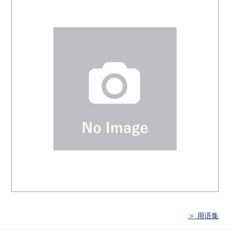
＞ 用语集