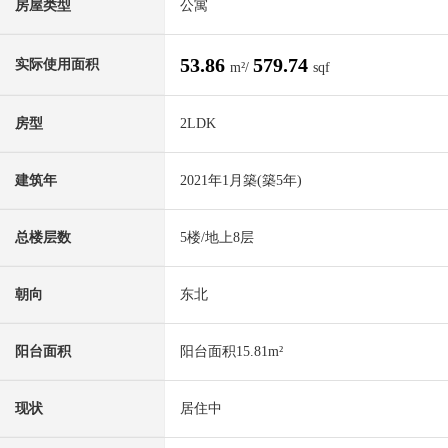
房屋类型
公寓
53.86
579.74
实际使用面积
m²/
sqf
房型
2LDK
建筑年
2021年1月築(築5年)
总楼层数
5楼/地上8层
朝向
东北
阳台面积
阳台面积15.81m²
现状
居住中