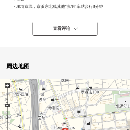
・JR埼京线，京浜东北线其他"赤羽"车站步行8分钟
・JR京浜东北线"东十条"车站步行13分钟
・东京地铁南北线"赤羽岩渊"车站步行16分钟
・可以几个3车站路线使用的便利性的高的位置
查看评论
・北区立都的北学校学区内
▼Mansion的特徴
・令和3年築近鉄不動産株式会社开发并分售
・智能快递柜
周边地图
・24小时都可以外出丢垃圾
・可饲养宠物（有规定）
+
▼房间的特徴
・2LDK(实际使用面积53.86平米)
・东北、西北的边角房
・通风为2面阳台良好
・无效的架子设计