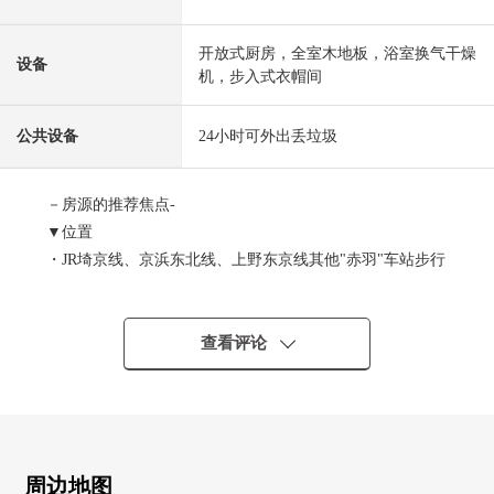
开放式厨房，全室木地板，浴室换气干燥
设备
机，步入式衣帽间
公共设备
24小时可外出丢垃圾
－房源的推荐焦点-
▼位置
・JR埼京线、京浜东北线、上野东京线其他"赤羽"车站步行
4分钟
・东京地铁南北线"赤羽岩渊"车站步行12分钟
・可以几个2车站路线使用
查看评论
▼Mansion的特徴
・24小时都可以外出丢垃圾
・智能快递柜有
・防盗门完备
周边地图