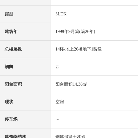
房型
3LDK
建筑年
1999年9月築(築26年)
总楼层数
14楼/地上20楼地下1阶建
朝向
西
阳台面积
阳台面积14.36m²
现状
空房
停车场
－
建筑物结构
钢筋混凝土构造