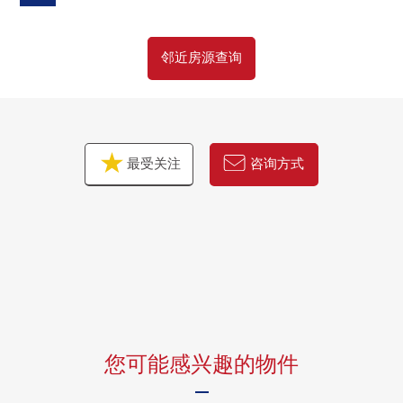
・干洗实施其他
邻近房源查询
▼周边环境
・到伊藤洋华堂赤羽商店约160m
・全家便利店赤羽林荫树之路商店在Mansion 1楼
■ 在找想要的家方面给予帮助的━━━━━・・・
最受关注
咨询方式
房源的详细、需讨论是如有意向，请跟我们联系。
您可能感兴趣的物件