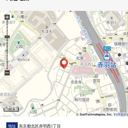
▼设备
+
・餐具冲洗烘干机
・附带净水器的栓
・浴室换气干燥暖气时机
・2个地方步入式衣帽间
・24小时换气系统
▼翻新内容(2026年3月实施)
・组合厨房交换
−
・盥洗台交换
・厕所更换
・整体卫浴交换
・洗衣机防水洗衣机底座
・门交换
100 m
・照明器具交换
利用規約
・全室地板张替
・全地板张替
地址
东京都北区赤羽西1丁目