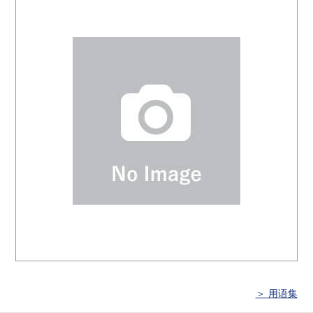
＞ 用语集