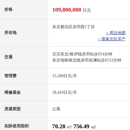
109,800,000
价格
日元
东京都北区赤羽西1丁目
所在地
> 周边地图
> 搜索北区房产
京滨东北/根岸线赤羽站步行4分钟
交通
东京地铁南北线赤羽岩渊站步行12分钟
管理费
15,200日元/月
维修基金
18,410日元/月
房屋类型
公寓
70.28
756.49
实际使用面积
m²/
sqf