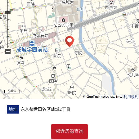
■周边施设━━━━━━━━━━・・・・・
○区立明正小学、约800m
○区立砧中学、约880m
○世田谷区政府机关砧综合性分所、约240m
○区立砧图书馆、约480m
○区立明正公园、约640m
−
○区立成城3丁目绿地、约880m
○区立mitsu池塘绿地、约960m
○区立来看，是交流广场、约1680m
○OdakyuOX成城商店、约240m
○成城山坳Ti、约240m
100 m
○峰会商店成城商店、约960m
利用規約
○ＯＫ商店成城商店、约1200m
地址
东京都世田谷区成城2丁目
邻近房源查询