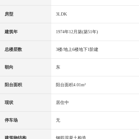
房型
3LDK
建筑年
1974年12月築(築51年)
总楼层数
3楼/地上6楼地下1阶建
朝向
东
阳台面积
阳台面积4.01m²
现状
居住中
停车场
无
建筑物结构
钢筋混凝土构造