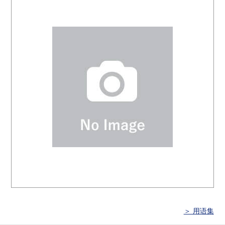
＞ 用语集