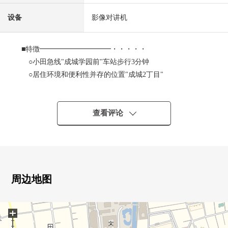
设备
影像对讲机
■特徴━━━━━━━━━━・・・・・
○小田急线"成城学园前"车站步行3分钟
○居住环境和便利性并存的位置"成城2丁目"
○实际使用面积约103平米东、南、西3方向角室
○3/4楼部分3LD、K+阳台(2个地方)
○别墅型
查看评论
○式样、设备
・客厅、两面派采光阳光、通风良好
・厨房、内装烤炉净水器
洗碗机设备收纳、柜台
・厕所(3F)、淋浴厕所洗手
周边地图
(4F)淋浴厕所低容器
・附带TV监视器的内部对讲机
+
设备收纳、壁橱等的丰富的收藏