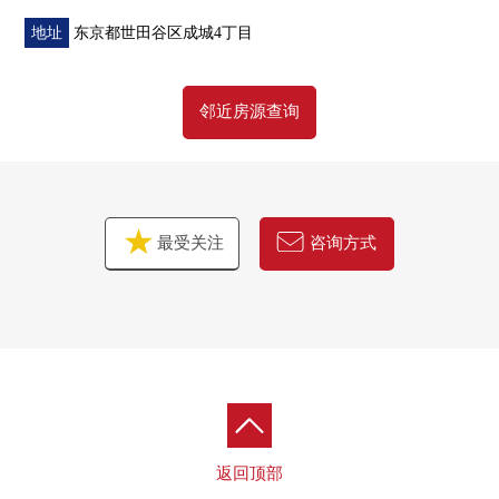
0峰会商店喜多见站前店、大约1120M
0OdakyuOX成城商店、大约1440M
地址
东京都世田谷区成城4丁目
0成城山坳Ti、大约1440M
邻近房源查询
最受关注
咨询方式
返回顶部