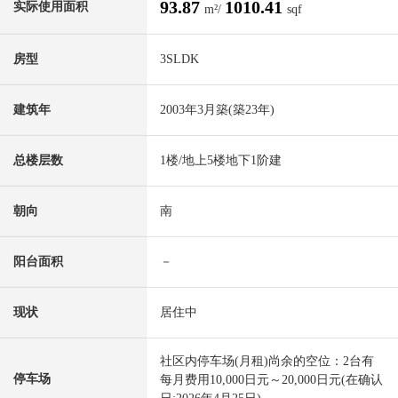
93.87
1010.41
实际使用面积
m²/
sqf
房型
3SLDK
建筑年
2003年3月築(築23年)
总楼层数
1楼/地上5楼地下1阶建
朝向
南
阳台面积
－
现状
居住中
社区内停车场(月租)尚余的空位：2台有
停车场
每月费用10,000日元～20,000日元(在确认