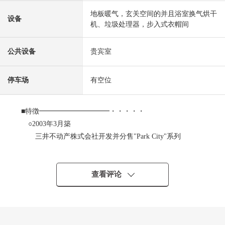
地板暖气，玄关空间的并且浴室换气烘干
设备
机、垃圾处理器，步入式衣帽间
公共设备
贵宾室
停车场
有空位
■特徴━━━━━━━━━━・・・・・
○2003年3月築
三井不动产株式会社开发并分售"Park City"系列
02004年度良好设计奖获奖Mansion
0被在国分寺崖线的绿和野川的水面包围的自然富裕的居
住环境
查看评论
0用地面积约2万9600平米全8栋
0约387户总户数的大的地方自治团体
0从属于RC造地下1楼的5阶建
○1楼部分南、东、北三方向采光房