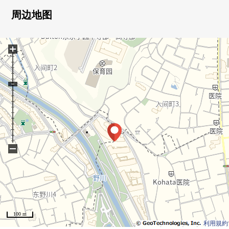
03LDK+Sunroom+W.I.C+Terrace型
周边地图
0客餐厅约15张塌塌米双方向采光阳光、风景良好
0把国分寺崖线的风景拿进来的约72平米的东西专用的
+
Terrace
0充实的共用地方自治团体(一部分使用费有)
料理教室兒童房客人Suite
电影院演播室樱花休息室
0宠物饲养可(出自规章的限制有)
■周边施设━━━━━━━━━━・・・・・
0区立明正小学、大约1520M
−
0区立砧中学、大约2000M
0区立来看，是交流广场、大约400M
0区立成城4丁目绿地、大约80M
0区立野川绿地广场、大约80M
0区立成城mitsu池塘绿地、大约400M
100 m
0800幸成城商店、大约1100M
利用規約