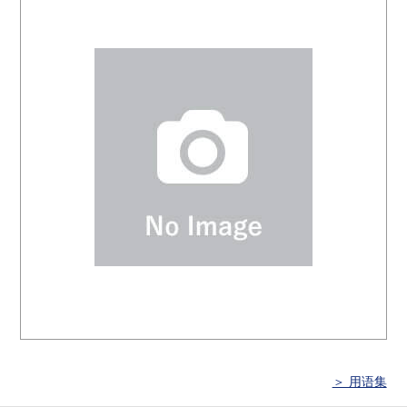
＞ 用语集