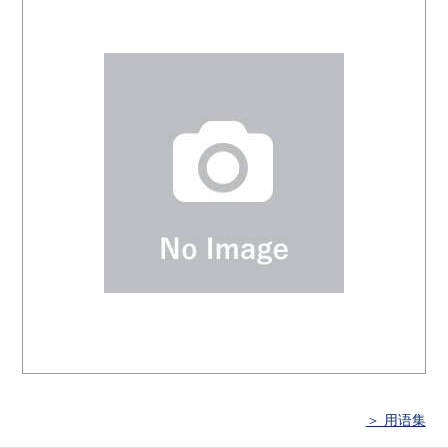
＞ 用语集