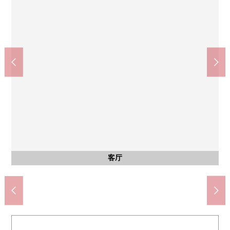
峰会商店喜多见站前店(约1400m)
世田谷区立明正小学(约1720m)
OdakyuOX成城商店(约1710m)
世田谷区立砧中学(约2100m)
区立来看交流广场(约440m)
800幸成城商店(约970m)
成城山坳Ti(约1710m)
步行22分钟
步行27分钟
步行13分钟
步行18分钟
步行22分钟
步行22分钟
步行6分钟
公共汽车
西式房间
西式房间
客厅
外观
客厅
厨房
洗脸
厕所
阳台
阳台
阳台
风景
收纳
室内
阳台
阳台
收纳
室内
室内
室内
室内
收纳