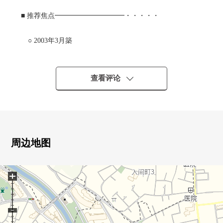
■ 推荐焦点━━━━━━━━━━・・・・・
○ 2003年3月築
三井不动产株式会社开发并分售"Park City"系列
0 2004年度良好设计奖获奖Mansion
0 被在国分寺崖线的绿和野川的水面包围的自然富裕的居
查看评论
住环境
0 用地面积约29,600平米全8栋
0 387户总户数的大的地方自治团体(F栋:62户)
0 从属于RC造地下1楼的5阶建
0 最上階5楼部分的东南采光房
周边地图
0 约34平米的规则有阳台住戸
0 房型3SLDK+步入式衣帽间
+
○ 阳台·屋顶阳台·木露台的
0 约21.6张塌塌米客餐厅，阳光、风景良好
0 地板暖气搭载TES温水式对客厅·餐厅
0 充实的共用地方自治团体(一部分使用费有)