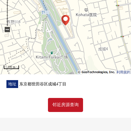
料理教室兒童房客人Suite
电影院演播室樱花休息室
0 宠物饲养可(饲养有特殊规则)
−
■ 室内重新装修内容(打算在2026年4月完
成)━━━━━━━━━━・・・・・
0 盥洗台、栓、镜子NEW设置
0 热水供应器
100 m
0 张贴橡木地板
利用規約
0 墙更换壁纸
0 厨房(在净水器、洗碗机、对流加热烤箱)
地址
东京都世田谷区成城4丁目
0 整体卫浴(在再加热、浴室干燥)
0 厕所
邻近房源查询
0 管道的铺设一部分
■ 周边施设━━━━━━━━━━・・・・・