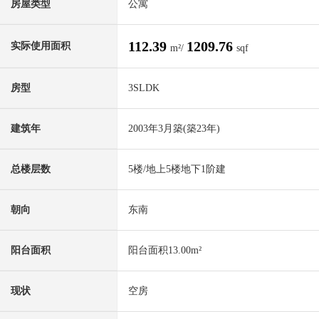
房屋类型
公寓
112.39
1209.76
实际使用面积
m²/
sqf
房型
3SLDK
建筑年
2003年3月築(築23年)
总楼层数
5楼/地上5楼地下1阶建
朝向
东南
阳台面积
阳台面积13.00m²
现状
空房