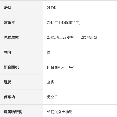
房型
2LDK
建筑年
2015年4月築(築11年)
总楼层数
25楼/地上29楼有地下2层的建筑
朝向
西
阳台面积
阳台面积26.53m²
现状
空房
停车场
无空位
建筑物结构
钢筋混凝土构造