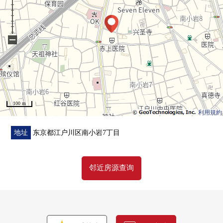
・开放式柜台厨房
・有地板暖气(客餐厅部分)
・步入式衣帽间有
−
・各居室有收纳
・1418尺寸的浴室
・双重的地板双重天花板构造
・有TV监视器的内部对讲机有
100 m
■ 在找想要的家方面给予帮助的━━━━━・・・
利用規約
房源的详细、需讨论是如有意向，请跟我们联系。
地址
东京都江户川区南小岩7丁目
邻近房源查询