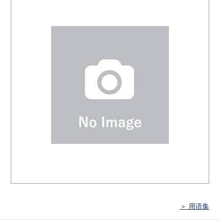
＞ 用语集