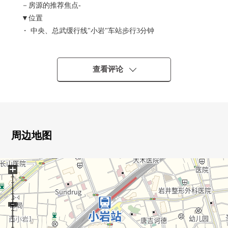
－房源的推荐焦点-
▼位置
・ 中央、总武缓行线"小岩"车站步行3分钟
・ 峰会商店小岩站南口店在1楼
▼Mansion的特徴
查看评论
・免震构造
・内走廊设计
・可饲养宠物(有特殊规则)
・快递保管柜
・24小时都可以外出丢垃圾(垃圾站在各层)
周边地图
・兒童房·文化房·Sky休息室·派对休息室·研究房·电影院
+
▼房间的特徴
・西北边角房
・风景、通风关于25楼部分良好
・L字阳台
・实际使用面积74.97平米/2LDK