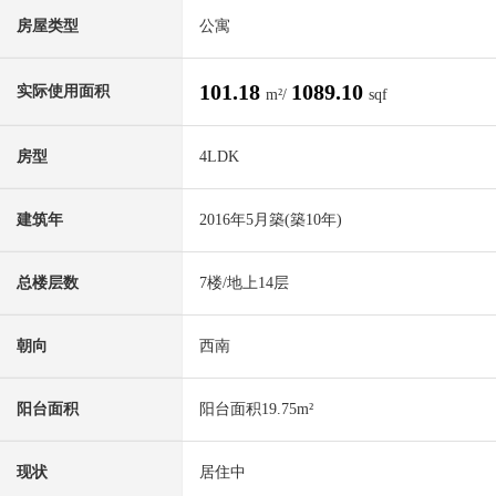
房屋类型
公寓
101.18
1089.10
实际使用面积
m²/
sqf
房型
4LDK
建筑年
2016年5月築(築10年)
总楼层数
7楼/地上14层
朝向
西南
阳台面积
阳台面积19.75m²
现状
居住中