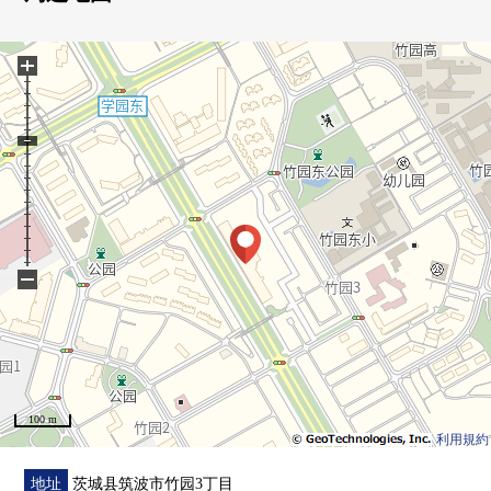
・小孩休息室的共用设施有
▼房间的特徴
+
・实际使用面积101.18平米(约30.6坪)，4LDK+2WIC
・ 西南×西北边角房
・与家族的会话兴奋起来的开放式柜台厨房
・用洗碗机减轻每天的家务
・便于厨房垃圾的处理的垃圾处理
器
・在浴室换气干燥机是雨天，但是轻松洗衣
▼周边环境
−
・到绿丰富的竹园东公园步行3分钟(220m)
■ 在找想要的家方面给予帮助的━━━━━・・・
房源的详细、需讨论是如有意向，请跟我们联系。
100 m
利用規約
地址
茨城县筑波市竹园3丁目