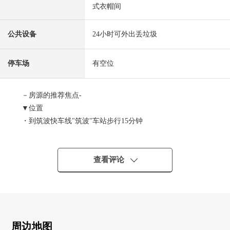
式衣帽间
公共设备
24小时可外出丢垃圾
停车场
有空位
－房源的推荐焦点-
▼位置
・到筑波快车线"筑波"车站步行15分钟
・小、里面、教育设施高速集中的竹园3丁目区域内
・步行10分钟的范围以内有2个地方超市，生活便利性高
▼Mansion的特徴
查看评论
・327户总户数的大规模的Mansion
・宠物饲养可(有细则)
・100%平放，是停车场
・24小时都可以外出丢垃圾
・不在时，也可以行李的领取的智能快递柜有
周边地图