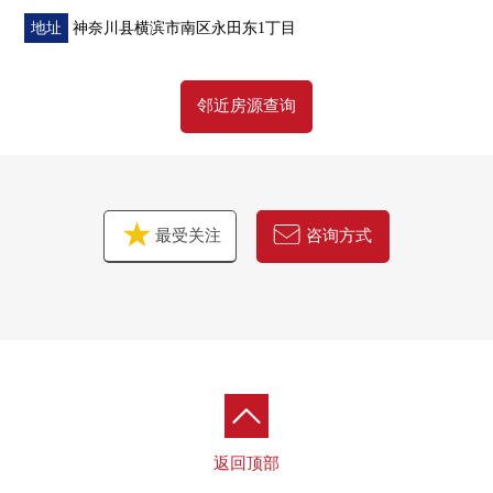
■ 比负责人━━━━━━━━━━━━━━━・・・・・
地址
神奈川县横滨市南区永田东1丁目
也把周围房源合起来，不仅周边环境以及设施的向导而
邻近房源查询
且，能介绍。因为买房时的各项费用，住宅贷款(月的偿还
例)也接受资金计划的需讨论当有了兴趣所以的时候在页下
方的"咨询方式""做预约参观"或者请更询问。
因为也受理在电话的需讨论所以请到免费热线"0120-959-
832"随便询问。
最受关注
咨询方式
返回顶部