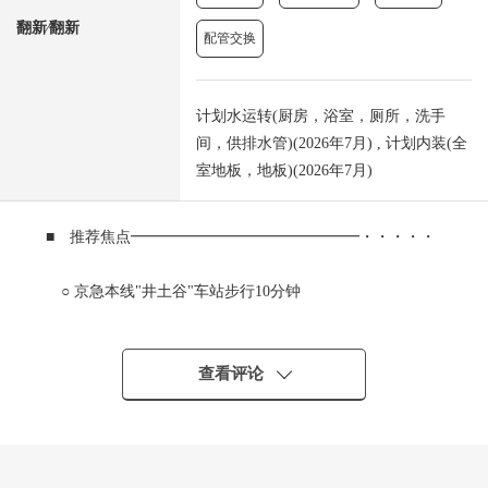
翻新⁄翻新
配管交换
计划水运转(厨房，浴室，厕所，洗手
间，供排水管)(2026年7月) , 计划内装(全
室地板，地板)(2026年7月)
■ 推荐焦点━━━━━━━━━━━━━━━・・・・・
○ 京急本线"井土谷"车站步行10分钟
○ 2楼部分，实际使用面积约69.03平米的3LDK
○ 全体生活能瞭望的开放式厨房
○ 不在时有便利的智能快递柜
查看评论
○ 在全居室有收纳
○ 有防盗门的公寓
○ 第一类低层住宅专用区的清静的住宅区
○ 超市·便利店，邮局，