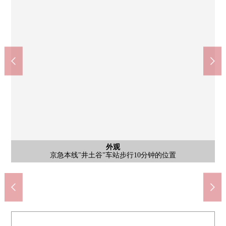
共有部分
停车场
外观
是用地里面的Mansion专用的自行车停放处。请询问尚余的空位状
是用地里面的Mansion专用的自行车停放处。请询问尚余的空位状
便于超市·便利店，邮局等的生活的设施是作为在步行范围以内的
全家便利店横滨永田1丁目商店(约360m)
COCOKARA FINE井土谷商店(约630m)
7-Eleven横滨永田东2丁目商店(约330m)
Mybasket永田东2丁目商店(约310m)
横滨市立井土谷小学(约640m)
峰会商店井土谷商店(约870m)
横滨市立永田中学(约1160m)
有井土谷富士内科(约560m)
横滨永田邮局(约370m)
其他当地
外观
入口
入口
京急本线"井土谷"车站步行10分钟的位置
有不在时便利的智能快递柜
是具有防盗门的Mansion。
便利的位置。
步行15分钟。
步行11分钟。
步行8分钟。
步行4分钟。
步行5分钟。
步行5分钟。
步行8分钟。
步行5分钟。
步行7分钟。
垃圾堆放处
况详细。
况详细。