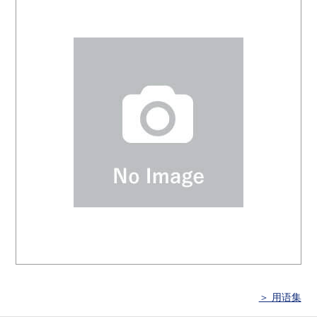
＞ 用语集