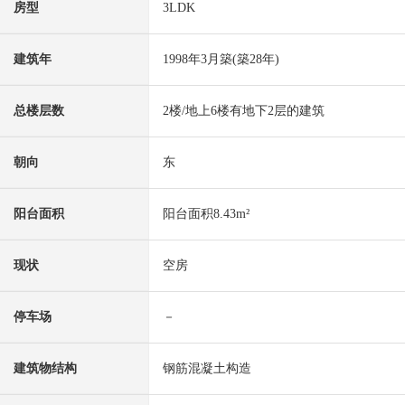
房型
3LDK
建筑年
1998年3月築(築28年)
总楼层数
2楼/地上6楼有地下2层的建筑
朝向
东
阳台面积
阳台面积8.43m²
现状
空房
停车场
－
建筑物结构
钢筋混凝土构造