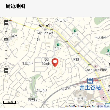
便于生活的设施是作为在步行范围以内的便利的位置
周边地图
+
■ 翻新内容(打算在2026年7月下旬完
成)━━━━━・・・・
○ 组合厨房交换
○ 整体卫浴交换
○ 盥洗台交换
○ 厕所更换
○ 门交换
−
○ 管道的铺设更新
○ Cross所有房间换新
○ 地板换新
○ 洗碗机装设
○ 室内清洁
100 m
利用規約