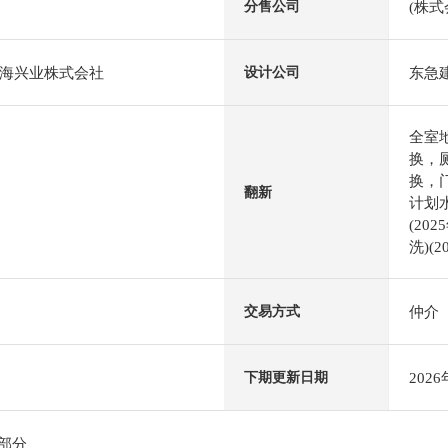
(株式
分售公司
海兴业株式会社
东急
设计公司
全室
换，
换，
翻新
计划
(20
洗)(2
仲介
交易方式
202
下期更新日期
阶部分