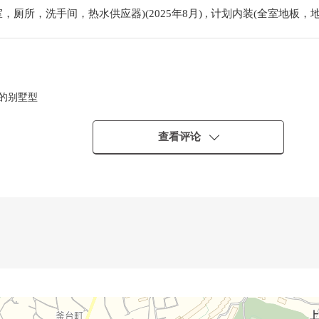
厕所，洗手间，热水供应器)(2025年8月) , 计划内装(全室地板，地
觉的别墅型
查看评论
━━・・・