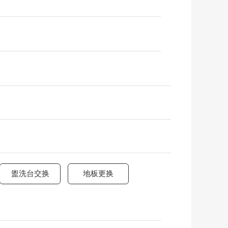
盥洗台交换
地板更换