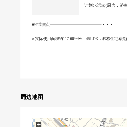
计划水运转(厨房，浴室，
■推荐焦点━━━━━━━━━━━━━・・・
○ 实际使用面积约117.60平米、4SLDK，独栋住宅感
○ 阳光、通风在南×西角室良好♪
○ 约20.7张塌塌米宽敞的LDK
○ 能看富士山(出自※季节气候的)
○ 在多目的可以使用的约3.1张塌塌米多功能室
○ 舒适是某一个屋顶阳台，并且可以享用家庭菜园
■翻新内容(2025年8月完毕)━━━━━━━━━━━
周边地图
○ 组合厨房交换(有净水塞子、洗碗机)
○ 整体卫浴交换(有换气干燥暖气时机、再加热功能)
○ 盥洗台交换(LIXIL制造)
○ 厕所更换(1具容器型)
+