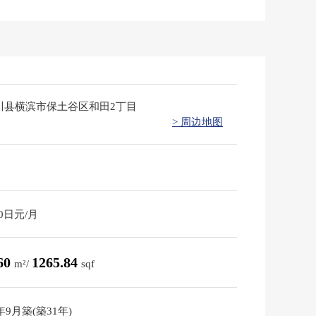
川县横滨市保土谷区和田2丁目
> 周边地图
00日元/月
.60
1265.84
m²/
sqf
4年9月築(築31年)