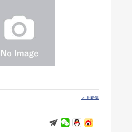
＞ 用语集