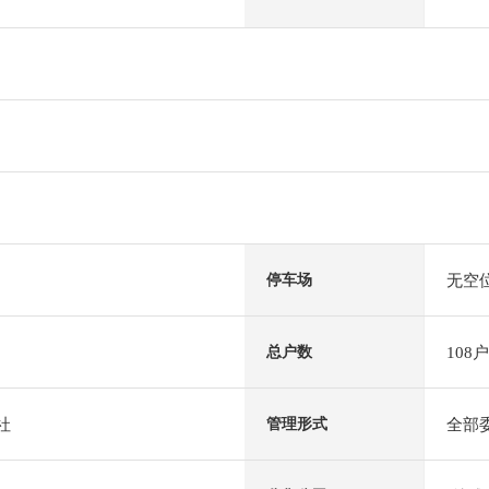
无空
停车场
108户
总户数
社
全部
管理形式