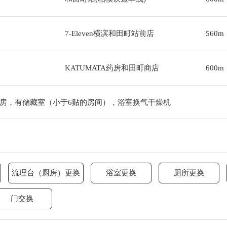
7-Eleven横滨和田町站前店
560m
KATUMATA药房和田町商店
600m
房，有储藏室（小于6贴的房间），浴室换气干燥机
流理台（厨房）更换
浴室更换
厕所更换
门交换