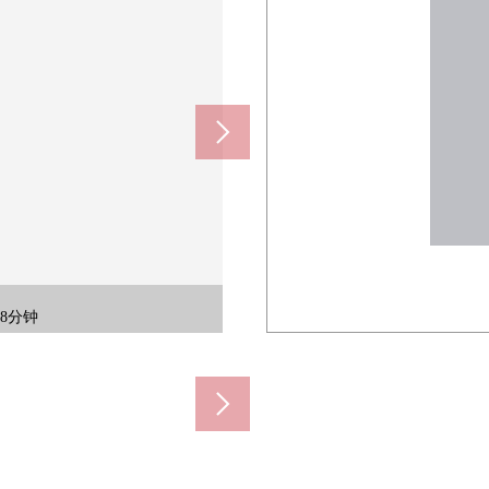
括照片中的家具、供给品。)
洗马桶座舒适地可以使用。
括照片中的家具、供给品。)
为好东西的浴室暖气烘干机
能享用的开放式厨房。
自※季节气候的)
受空间的建设。
享用家庭菜园♪
内部对讲机。
(约850m)
塌米多功能室
店(约560m)
能快递柜。
600m)
NN楼梯
560m)
的盥洗台
00m)
8分钟
50m)
60m)
好♪
0m)
0m)
收纳
收纳
DK
成了
收纳
收纳
m)
间
间
间
间
间
间
室
间
间
间
间
间
间