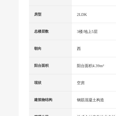
2LDK
房型
3楼/地上5层
总楼层数
西
朝向
阳台面积4.39m²
阳台面积
空房
现状
钢筋混凝土构造
建筑物结构