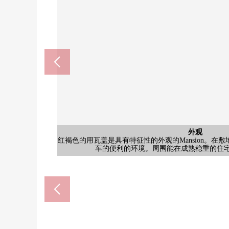
外观
外观
红褐色的用瓦盖是具有特征性的外观的Mansion。在
红褐色的瓷砖貼riga是具有特征性的外观的Mansio
车的便利的环境。周围能在成熟稳重的住
也被确保。周围是成熟稳重的住宅区，并
Precce Premium东京中城店(东京中城
港区立小中连贯教育校赤坂学校赤坂小
港区立小中连贯教育校赤坂学校赤坂中
NATURAL LAWSON乃木坂商店
乃木坂站(东京地铁线千代田线)(
六本木站(都营地下铁大江户线)(
Mybasket青山一丁目商店(约
Lawson赤坂9丁目商店(约5
杉药房赤坂商店(约574