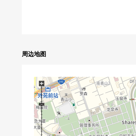
・可以复数路线使用，通勤上学便利
▼Mansion的特徴
・钢筋混凝土构造，5层的3楼部分
・外壁是瓷砖貼ride成熟稳重的外观
・株式会社东急地方自治团体负责管理
・用防盗门以及监视照相机设置放心
周边地图
・居住环境用送货上门BOX有里面的走廊设计良好
・事务所利用可的(条件有)宠物不可能
▼房间的特徴
+
・在边角房有所有房间采光，通风明亮地良好
・在客厅，在2LDK的房型有适合西北的窗
・两个日式房间用适合南、北的窗定下来的空间
・在厨房，有洗碗机，并且，在浴室，换气干燥暖气时
・阳台向东，眺望的良好度(依据天气好坏)
▼设备