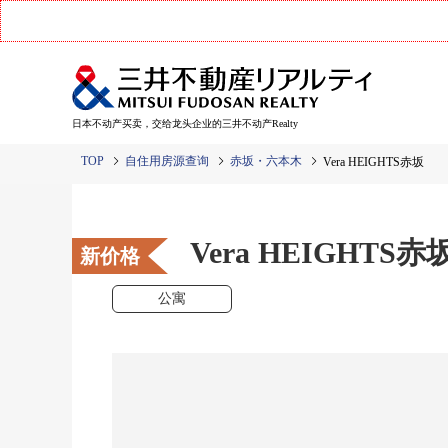
日本不动产买卖，交给龙头企业的三井不动产Realty
TOP
自住用房源查询
赤坂・六本木
Vera HEIGHTS赤坂
Vera HEIGHTS赤
新价格
公寓