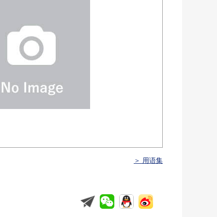
＞ 用语集