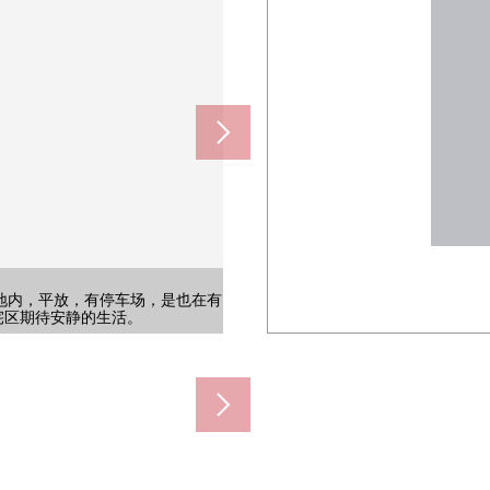
敷地内，平放，有停车场，是也在有
n。在各入口的前面，有种植，停车位
宅区期待安静的生活。
且感到安静的环境。
里面的)(约373m)
学(约419m)
学(约483m)
(约345m)
约138m)
约643m)
763m)
9m)
m)