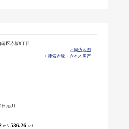
都港区赤坂9丁目
> 周边地图
> 搜索赤坂・六本木房产
10日元/月
82
536.26
m²/
sqf