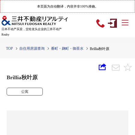
本页面为自动翻译，内容并非100%准确。
日本不动产买卖，交给龙头企业的三井不动产
Realty
TOP
自住用房源查询
番町・麹町・御茶水
Brillia秋叶原
Brillia秋叶原
公寓