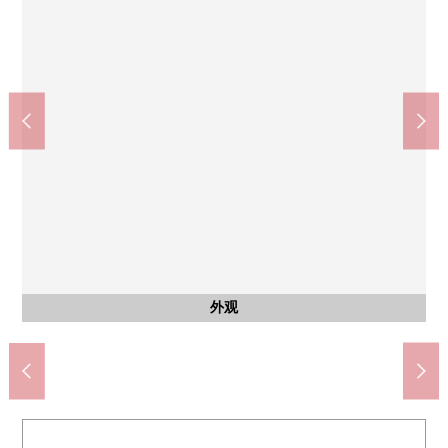
千代田区立神田一桥中学(约2200m)
公共汽车
共有部分
共有部分
共有部分
共有部分
共有部分
共有部分
外观
客厅
客厅
风景
风景
阳台
阳台
厨房
厨房
厨房
厨房
洗脸
洗脸
洗脸
厕所
门口
门口
入口
入口
入口
入口
入口