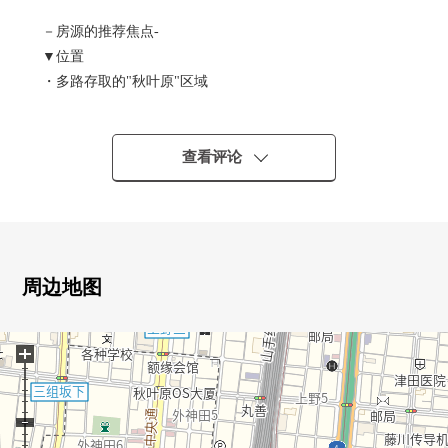
－房源的推荐焦点-
▼位置
・多路存取的"秋叶原"区域
・有南西阳台，有开放感觉
・周围在安静的住宅地是成熟稳重的环境
▼建筑物的特徴
查看评论
・关于13楼、西南边角房有开放感觉的风景
・像酒店的内走廊设计×安心的三倍安全
・东京建物株式会社开发并分售"Brillia系列"
・宠物饲养可(有细则)
・是尽管是小型，但是机能性的房型设计
周边地图
・存储空间有，在门口是易用性良好度
▼设备
+
・水周围是独立的洗脸、浴室、厕所构成
・厨房同餐厅邻接，流迹线良好
■ 在找想要的家方面给予帮助的━━━━━・・・
房源的详细、需讨论是如有意向，请跟我们联系。