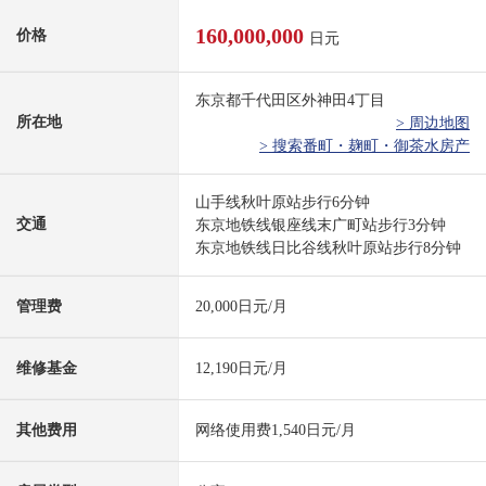
160,000,000
价格
日元
东京都千代田区外神田4丁目
所在地
> 周边地图
> 搜索番町・麹町・御茶水房产
山手线秋叶原站步行6分钟
交通
东京地铁线银座线末广町站步行3分钟
东京地铁线日比谷线秋叶原站步行8分钟
管理费
20,000日元/月
维修基金
12,190日元/月
其他费用
网络使用费1,540日元/月