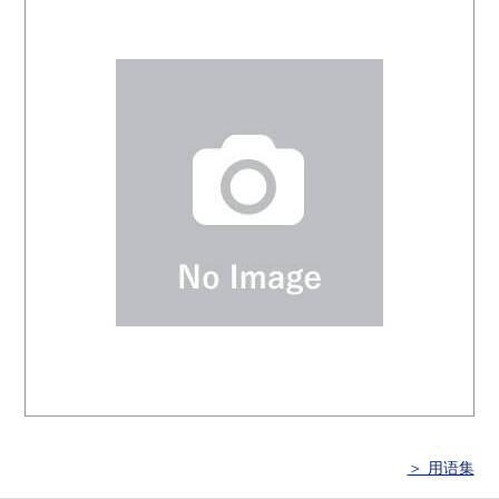
＞ 用语集