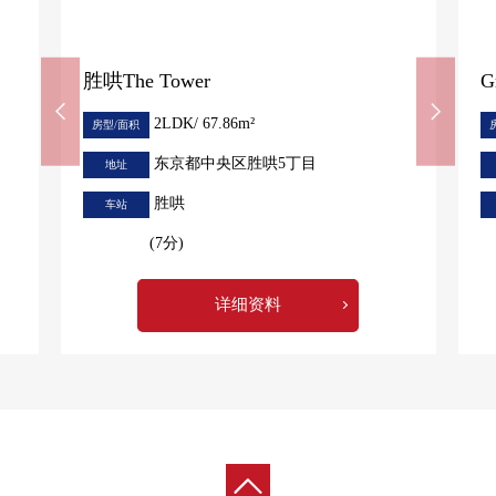
胜哄The Tower
G
2LDK/ 67.86m²
房型/面积
东京都中央区胜哄5丁目
地址
胜哄
车站
(7分)
详细资料