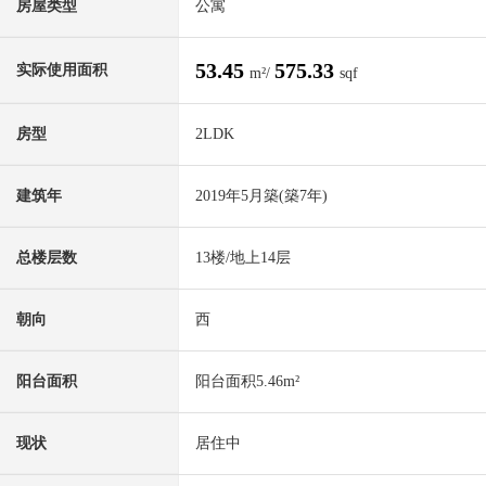
房屋类型
公寓
53.45
575.33
实际使用面积
m²/
sqf
房型
2LDK
建筑年
2019年5月築(築7年)
总楼层数
13楼/地上14层
朝向
西
阳台面积
阳台面积5.46m²
现状
居住中