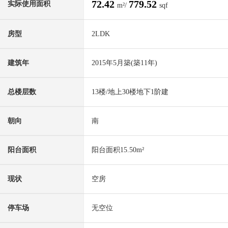
72.42
779.52
实际使用面积
m²/
sqf
房型
2LDK
建筑年
2015年5月築(築11年)
总楼层数
13楼/地上30楼地下1阶建
朝向
南
阳台面积
阳台面积15.50m²
现状
空房
停车场
无空位