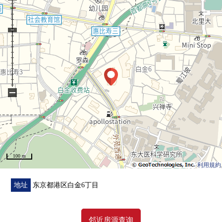
○ 积水住宅株式会社开发并分售，大成建设株式会社施工
○ 三菱地所community株式会社管理
○ 能和重要的宠物一起渡过(有细则)
■ 共用服务、共用部(部分收费)・・・・・・
○ 礼宾服务
○ Fitness Room
−
○ 贵宾室
○ 咖啡厅休息室
100 m
利用規約
地址
东京都港区白金6丁目
邻近房源查询