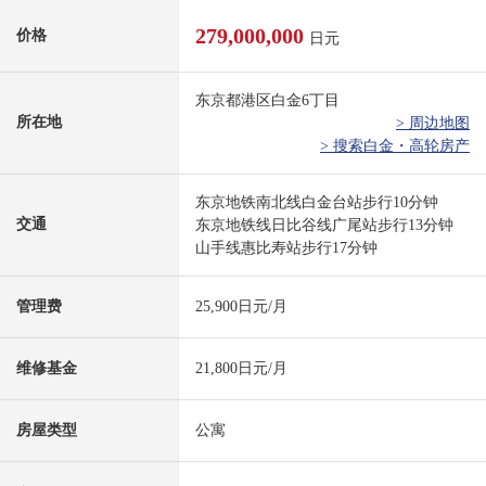
279,000,000
价格
日元
东京都港区白金6丁目
所在地
> 周边地图
> 搜索白金・高轮房产
东京地铁南北线白金台站步行10分钟
交通
东京地铁线日比谷线广尾站步行13分钟
山手线惠比寿站步行17分钟
管理费
25,900日元/月
维修基金
21,800日元/月
房屋类型
公寓