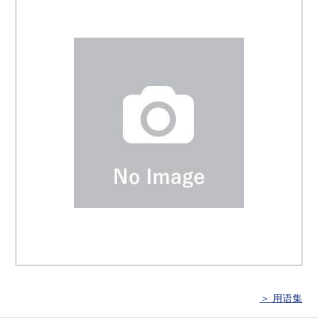
＞ 用语集