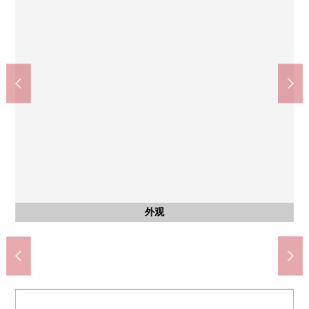
白金台站(东京地铁南北线、都营三田线)(约800m)
按照Maruetsu Petit白金台白金商店(约140m)
全家便利店惠比寿2丁目商店(约270m)
惠比寿花园广场(约800m)
外观
入口
大厅