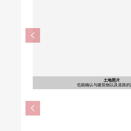
含有前面道路的外观
含有前面道路的外观
土地照片
前面道路明白人行道和车道，周围是排列集体住宅以
在前面道路，幅员广阔，并且人行道也被维修保养
也能确认与建筑物以及道路的
八王子中学(约140m)
清水小学(约330m)
土地照片
土地照片
土地照片
土地照片
土地照片