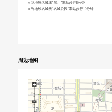
○ 到地铁名城线"黑川"车站步行8分钟
○ 到地铁名城线"名城公园"车站步行10分钟
○ 用地面积约44.45坪
○ 前面道路幅员：约9.9m
○ 接道間口約7.5m
○ 到小学、中学步行5分钟的范围以内
○ 用有建筑条件的土地销售，没有
能在喜欢的House厂商、建筑公司建造
周边地图
+