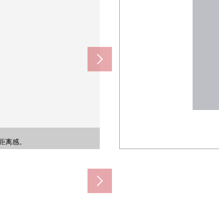
及独栋住宅的成熟稳重的环境。
，是有开放感觉的居住环境。
距离感。