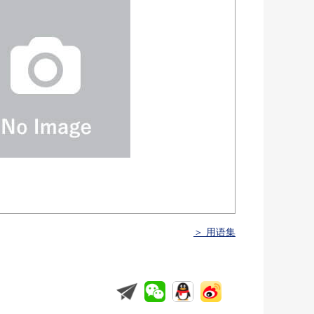
＞ 用语集