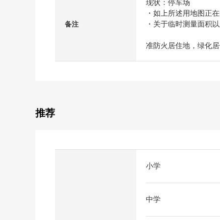
现状：停车场
・如上所述用地图正在
・关于临时测量面积以
备注
准防火居住地，绿化居
推荐
小学
中学