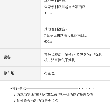
其他便利设施2
全家便利店川越南大冢商店
310m
其他便利设施3
7-Eleven川越南大冢站南口店
600m
开放式厨房，附带TV监视器的内部对讲
设备
机，浴室换气干燥机
停车场
有空位
■推荐焦点━━━━━━━━━━━━━━━・・・・・
○ 西武新宿线"南大冢"车站步行8分钟的良好地理位置
○ 到处饱含拘泥的新房全12栋
○ 打算在2026年9月下旬完成