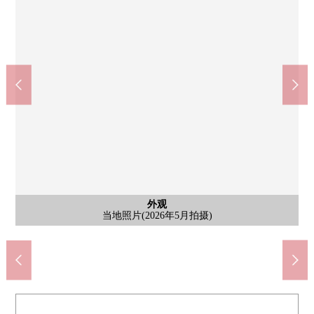
含有前面道路的外观
含有前面道路的外观
外观
外观
其他
图片右：4号楼，左：3号楼当地照片(2026年5月拍摄)
7-Eleven川越南大冢站南口店(约600m)
WELPARK川越南大冢东店(约310m)
全家便利店川越南大冢商店(约310m)
Inageya川越南大冢站前店(约660m)
川越市立大东东小学(约1870m)
川越市立大东中学(约1020m)
当地照片(2026年5月拍摄)
yashima诊所(约590m)
共用地(旋转广场)
全体区划图
前面道路
前面道路