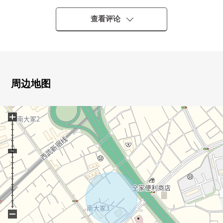
○ 建筑面积114.47平米(约34.62坪)
○ 用地面积115.06平米(约34.80坪)
查看评论
○ 变更在4LDK可(需要工程)
○ 阳光在西南道路良好
○ LDK宽敞的约16.0张塌塌米
○ 全居室2面采光
○ 正面宽度宽敞的约7.4m
周边地图
○ 有停车位2台分(出自车型的)
○ 生活设施在超市·便利店·药妆店、公园附近充实
+
■设备・设计━━━━━━━━━━━━━━━・・・・・
○ 会话兴奋起来的开放式厨房
○ 有洗碗机、1具栓型净水器
○ 有1坪类型的浴室暖气换气干燥机的整体卫浴
○ 手有淋浴盥洗台
○ 全居室收纳有
−
○ 2个地方厕所