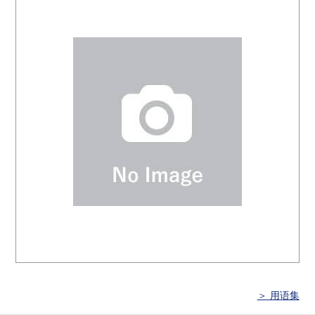
＞ 用语集