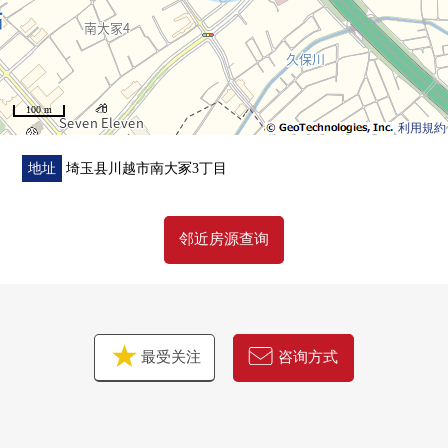
○ 全居室复数层玻璃
○ 卷帘门滑窗(只1F)
○ 2面阳台
○ 有TV监视器的内部对讲机其他
100 m
利用規約
■周边环境━━━━━━━━━━━━━━━・・・・・
地址
埼玉县川越市南大冢3丁目
○ 川越市立大东东小学步行24分钟(约1870m)
○ 川越市立大东中学步行13分钟(约1020m)
邻近房源查询
○ Inageya川越南大冢站前店步行9分钟(约660m)
○ WELPARK川越南大冢东店步行4分钟(约310m)
○ 全家便利店川越南大冢商店步行4分钟(约310m)
○ 7-Eleven川越南大冢站南口店步行8分钟(约600m)
○ yashima诊所步行8分钟(约590m)
最受关注
咨询方式
○ 东山公园步行6分钟(约450m)