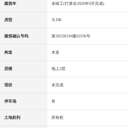
建筑年
未竣工(打算在2026年9月完成)
房型
3LDK
建筑确认号码
第26UDI1W建01936号
构造
木造
层楼
地上2层
现状
未完成
停车场
有
土地权利
所有权