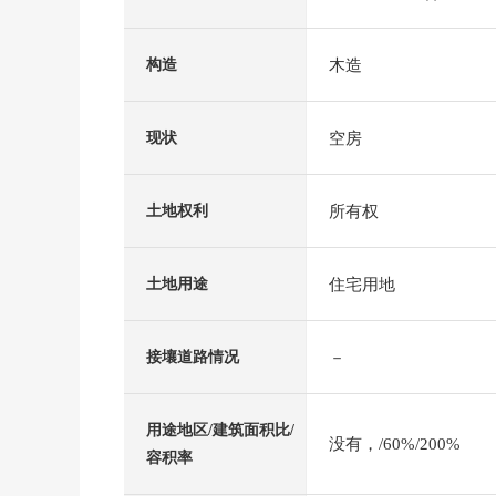
木造
构造
空房
现状
所有权
土地权利
住宅用地
土地用途
－
接壤道路情况
用途地区/建筑面积比/
没有，/60%/200%
容积率