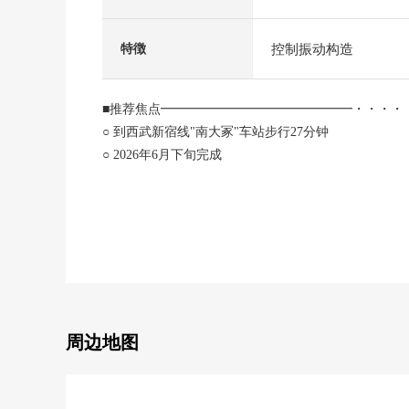
控制振动构造
特徴
■推荐焦点━━━━━━━━━━━━━━━・・・・
○ 到西武新宿线"南大冢"车站步行27分钟
○ 2026年6月下旬完成
○ 用用地面积约62坪的奢侈的平房建造的4LDK
○ 建筑面积100.61平米(30.43坪)
○ 土地面积204.59平米(61.88坪)
○ 有停车位3台分(出自车型的)
○ LDK宽敞的约20张塌塌米
■设备・设计━━━━━━━━━━━━━━━・・・
○ 会话兴奋起来的开敞式厨房
周边地图
○ 有餐具冲洗烘干机
○ 之后1具型智能快递柜
○ 净水器水龙头