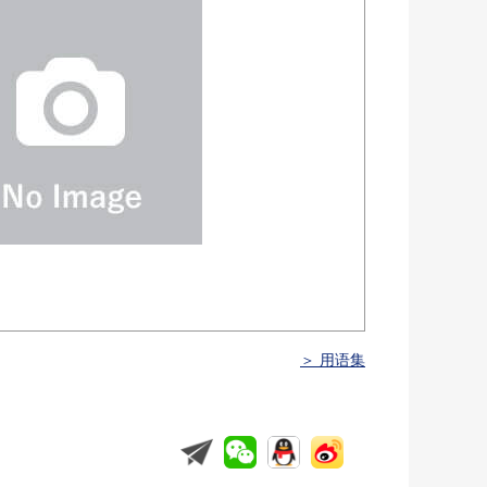
＞ 用语集