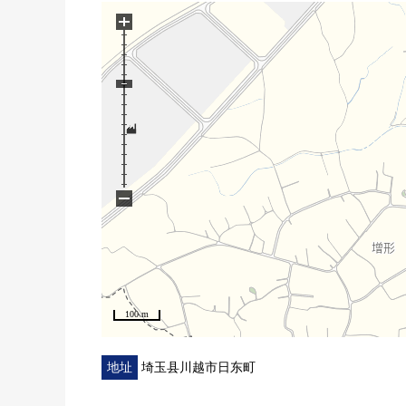
○ 有TV监视器的内部对讲机其他
+
■周边环境━━━━━━━━━━━━━━━・・・
○ 川越市立大学东西方小学步行10分钟(约780m)
○ 川越市立大东西中学校步行6分钟(约450m)
○ 7-Eleven川越大袋新田商店步行7分钟(约500m)
○ 川越综合批发市场步行15分钟(约1200m)
○ 药妆店咳嗽南大冢商店步行25分钟(2000m)
−
○ Inageya川越南大冢商店步行27分钟(约2100m)
100 m
地址
埼玉县川越市日东町