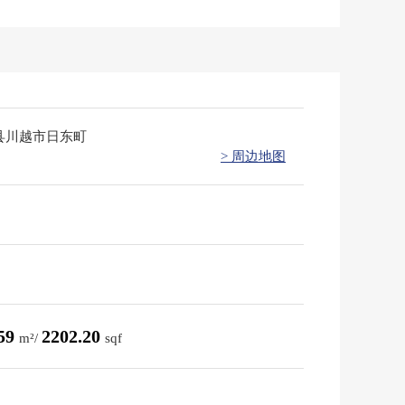
县川越市日东町
> 周边地图
.59
2202.20
m²/
sqf