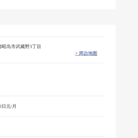
都昭岛市武藏野3丁目
> 周边地图
40日元/月