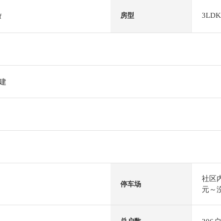
3LDK
房型
f
阶建
社区
停车场
元～沒