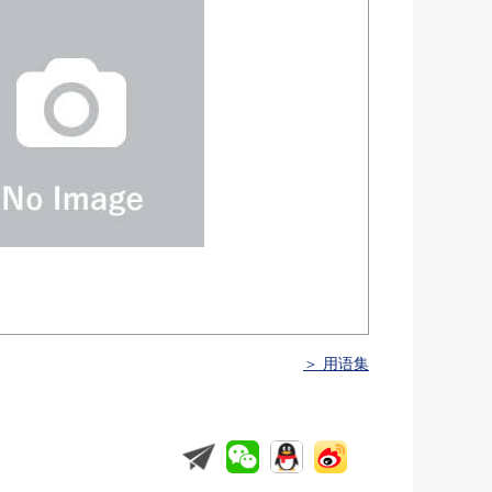
＞ 用语集