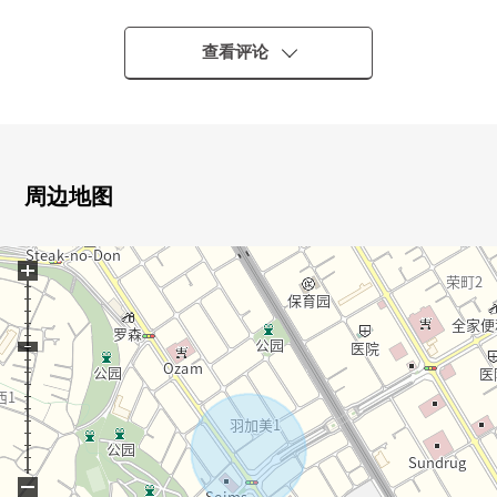
▼土地的特徴
・用地面积130.41平米(约39.44坪)
查看评论
・建筑面积比60%容积率200%
・区划的准备的整形地
・前面道路幅员约6.0m
・在有建筑条件的待售土地，没有
・能在喜欢的House厂商、建筑公司建造
周边地图
・更地交付
+
▼周边环境
・超市·便利店生活便利设施在步行范围以内有
■ 在找想要的家方面给予帮助的━━━━━・・・
房源的详细、需讨论是如有意向，请跟我们联系。
−