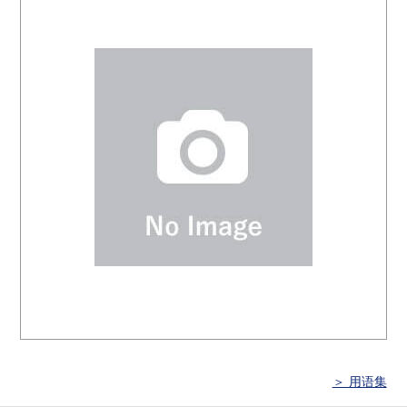
＞ 用语集