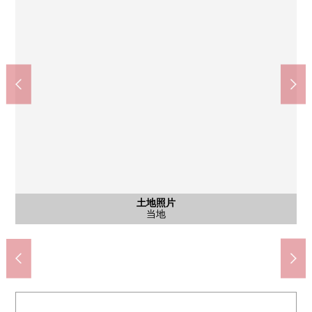
含有前面道路的外观
含有前面道路的外观
土地照片
土地照片
土地照片
doragguseimusu羽村商店(约230m)
羽村市立羽村第一中学(约1210m)
羽村市立小作台小学(约770m)
羽村小作台邮局(约690m)
前面道路
前面道路
当地
当地
当地