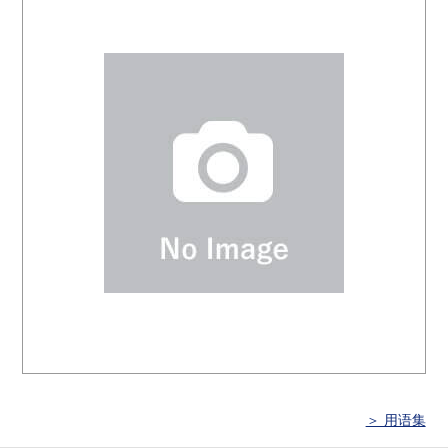
＞ 用语集