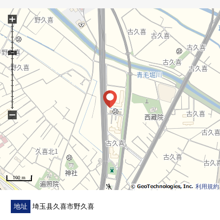
+
■在找想要的家方面给予帮助的━━━━━・・・
房源的详细、需讨论是如有意向，请跟我们联系。
−
100 m
利用規約
地址
埼玉县久喜市野久喜