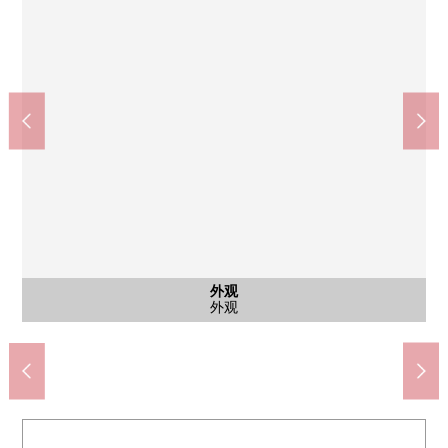
全家便利店久喜野久喜商店(约720m)
伊藤洋华堂久喜商店(约1150m)
久喜市立太田小学(约1460m)
久喜市立太东中学(约2860m)
久喜本町邮局(约1370m)
日式房间
西式房间
公共汽车
外观
客厅
阳台
洗脸
客厅
步行15分钟。
步行18分钟。
步行19分钟。
步行36分钟。
步行9分钟。
公共汽车
其他当地
其他当地
停车场
外观
客厅
阳台
客厅
客厅
洗脸
客厅