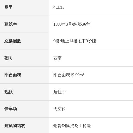
房型
4LDK
建筑年
1990年3月築(築36年)
总楼层数
9楼/地上14楼地下0阶建
朝向
西南
阳台面积
阳台面积19.99m²
现状
居住中
停车场
无空位
建筑物结构
钢骨钢筋混凝土构造