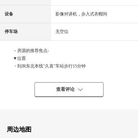
设备
影像对讲机，步入式衣帽间
停车场
无空位
－房源的推荐焦点-
▼位置
・到JR东北本线"久喜"车站步行15分钟
▼房间的特徴
・西南×东北边角房
查看评论
・两面派阳台
▼设备
・有监视器的内部对讲机
・步入式衣帽间
周边地图
・温水冲洗马桶座