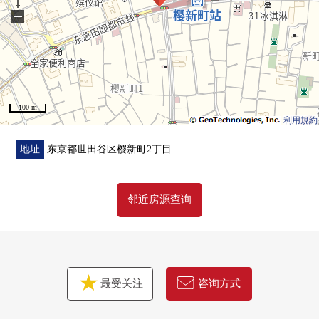
○ 最大天花板高度约2.4m的客厅
−
○ 西式房间(约4.0张塌塌米)采用沃尔门
因为展开所以和客餐厅成为一体，能利用
○ 有地板暖气(客餐厅部分)
○ 1具净水器型栓、餐具冲洗烘干机、垃圾处理器的
开放式厨房
100 m
○ 有喷雾桑拿浴、浴室烘干机的浴室
利用規約
地址
东京都世田谷区樱新町2丁目
邻近房源查询
最受关注
咨询方式