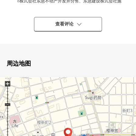
○株式会社东急不动产开发并分售、东急建设株式会社施
工
○2020年9月築
0akimebiusu株式会社监修的宅邸设计
查看评论
0像酒店，并且设计注重隐私的里面的走廊
0可以行李领取24小时的智能快递柜
0采用在免持认证的"轻松的塞思键"
用安全顺利的多重的安全
周边地图
■交通・・・
○ 东急田园都市线"樱新町"车站步行1分钟
+
○ 东急田园都市线"用贺"车站步行14分钟
○ JR山手线"目黑"车站公共汽车51分"樱新町站前"停歩1
分
■要点・・・
○ 实际使用面积55.73平米(墙芯)的2LDK+WIC
○ 关于北、东的采光房，通风良好