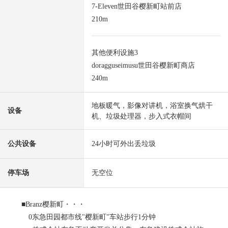
7-Eleven世田谷樱新町站前店
210m
其他便利设施3
doragguseimusu世田谷樱新町商店
240m
地板暖气，影像对讲机，浴室换气烘干
设备
机、垃圾处理器，步入式衣帽间
公共设备
24小时可外出丢垃圾
停车场
无空位
■Branz樱新町・・・
0东急田园都市线"樱新町"车站步行1分钟