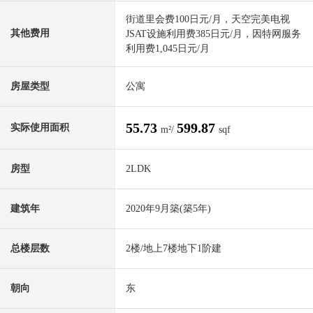
街道里会费100日元/月，天空完美电视
其他费用
JSAT设施利用费385日元/月，因特网服务
利用费1,045日元/月
房屋类型
公寓
55.73
599.87
实际使用面积
m²/
sqf
房型
2LDK
建筑年
2020年9月築(築5年)
总楼层数
2楼/地上7楼地下1阶建
朝向
东