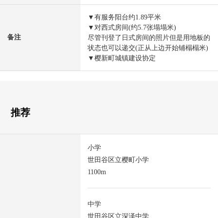
▼有服务阳台约1.89平米
▼对西式房间(约5.7张塌塌米)
备注
尽管刊登了日式房间的照片但是用地板的
状态也可以递交(正从上边开始铺榻榻米)
▼樱新町城镇建设协定
推荐
小学
世田谷区立樱町小学
1100m
中学
世田谷区立深泽中学