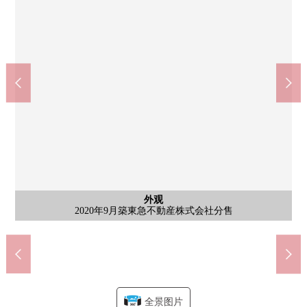
公共汽车
共有部分
共有部分
共有部分
共有部分
停车场
停车场
外观
入口
入口
客厅
客厅
客厅
厨房
厨房
洗脸
厕所
门口
室内
室内
室内
阳台
入口
入口
外观
约5.7张塌塌米西式房间※铺了畳，下部是地板
约5.7张塌塌米西式房间※铺了畳，下部是地板
LDK(约14.6张塌塌米)最大天花板高度约2.4m
LDK(约14.6张塌塌米)最大天花板高度约2.4m
LDK(约14.6张塌塌米)最大天花板高度约2.4m
doragguseimusu世田谷樱新町商店(约240m)
7-Eleven世田谷樱新町站前店(约210m)
2020年9月築東急不動産株式会社分售
2020年9月築東急不動産株式会社分售
约4.0张塌塌米西式房间沃尔门式样
Peacock Store樱新町商店(约230m)
全家便利店樱新町站前店(约30m)
世田谷区立樱町小学(约1100m)
世田谷区立深泽中学(约1000m)
成城石井樱新町商店(约180m)
有浴室(1317尺寸)浴室烘干机
世田谷樱新町邮局(约220m)
开放式厨房(约3.5张塌塌米)
在内走廊设计、电梯的前面
约5.3m宽度的阳台东朝向
世田谷新町公园(约170m)
洗手间、洗衣机堆放处
门口门里面的走廊设计
采用双层防盗门系统
采用双层防盗门系统
厨房(约3.5张塌塌米)
有无水箱马桶吊戸棚
快递保管柜·邮筒
自行车停放处
宠物清洗场所
门口、走廊
入口大厅
入口大厅
停车场
门口
全景图片