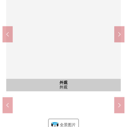
公共汽车
共有部分
共有部分
共有部分
共有部分
停车场
外观
客厅
客厅
客厅
客厅
客厅
室内
室内
厨房
洗脸
洗脸
厕所
门口
门口
阳台
阳台
风景
风景
其他
入口
大厅
大厅
外观
外观
外观
入口
入口
外观
入口
客厅(根据CG加工删除家具、供给品，正附加)
按照7-Eleven世田谷海螺小姐商店(约360m)
全家便利店246世田谷樱新町商店(约450m)
世田谷区立深泽之杜绿地(约30m)
世田谷区立樱町小学(约440m)
世田谷区立深泽中学(约450m)
世田谷樱新町邮局(约700m)
约克市场中町店(约970m)
Tomod's驹泽店(约900m)
住戸専用宅配存物柜
三岛公园(约820m)
自行车停放处
Right走廊
西式房间
西式房间
公共汽车
EV礼堂
内走廊
停车场
外观
客厅
客厅
客厅
客厅
厨房
洗脸
洗脸
厕所
门口
门口
阳台
阳台
风景
风景
入口
大厅
大厅
外观
外观
外观
入口
入口
外观
入口
全景图片