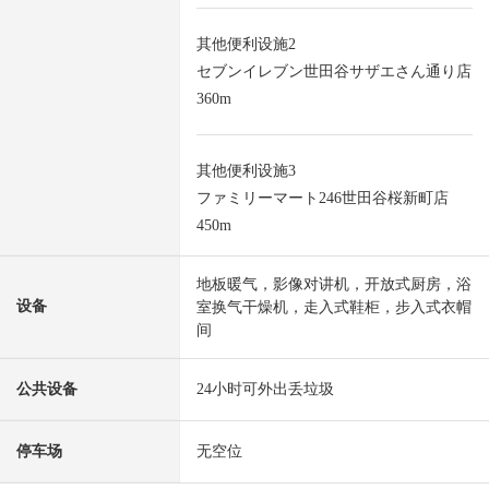
其他便利设施2
セブンイレブン世田谷サザエさん通り店
360m
其他便利设施3
ファミリーマート246世田谷桜新町店
450m
地板暖气，影像对讲机，开放式厨房，浴
设备
室换气干燥机，走入式鞋柜，步入式衣帽
间
公共设备
24小时可外出丢垃圾
停车场
无空位