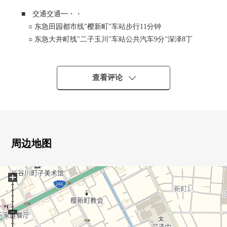
■ 交通交通━・・
○ 东急田园都市线"樱新町"车站步行11分钟
○ 东急大井町线"二子玉川"车站公共汽车9分"深泽8丁
目"停歩6分
○ JR山手线"目黑"车站公共汽车48分"深泽中学入口"停歩
1分
查看评论
■ Park Homes深泽7丁目━・・
○ 在成排的樱树面前伫立的低层宅邸Residence
○ 三井不动产RESIDENTIAL株式会社开发并分售Mansion
○ 考虑内走廊设计、各层垃圾场地使用的隐私性和日常的
周边地图
便利性
○ 采用考虑绝热性的Low-E复数层玻璃以及高效率设备的
+
ZEH-M Oriented式样
○ 设置深泽的自然和回响的手套休息室
○ 住戸専有宅配存物柜有