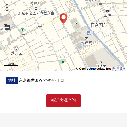
■ 房间的特徴━・・
○ 实际使用面积：85.87平米
○ 适合成排的樱树眺望西南×西北的采光房
○ 在预先阶做住戸無，能舒适地要家的房间位置
−
○ 会话兴奋起来的开放式厨房
○ 餐具冲洗烘干机、净水器
○ 全自动浴室(有浴室暖气烘干机)
○ 地板暖气(客餐厅部分)
○ 双盆的盥洗台
100 m
○ 各居室有步入式衣帽间
利用規約
○ 在门口洗手柜台
○ 走入式鞋柜
地址
东京都世田谷区深泽7丁目
邻近房源查询