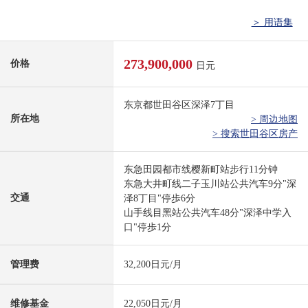
＞ 用语集
273,900,000
价格
日元
东京都世田谷区深泽7丁目
所在地
> 周边地图
> 搜索世田谷区房产
东急田园都市线樱新町站步行11分钟
东急大井町线二子玉川站公共汽车9分"深
交通
泽8丁目"停歩6分
山手线目黑站公共汽车48分"深泽中学入
口"停歩1分
管理费
32,200日元/月
维修基金
22,050日元/月