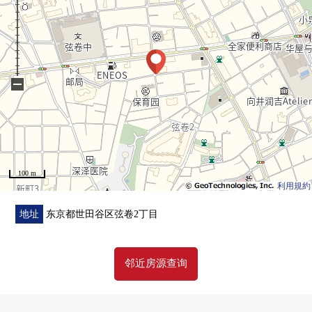
○共用部大学规模修理工程实施(2015年)
○将近超市便于购物
○中小学步行10分钟的范围以内
■ 翻新内容(2026年5月完毕)━━━━━・・・・・
−
○盥洗台全部已换新
○厕所全部已换新
○整体卫浴全部已换新
○组合厨房全部已换新
100 m
○热水供应器全部已换新
利用規約
○地板暖气垫子新设置
○地板NEW换新
地址
东京都世田谷区弦卷2丁目
○墙、天花板Cross NEW换新
○门、门口收纳等的全部已换新
邻近房源查询
○空调1套NEW设置