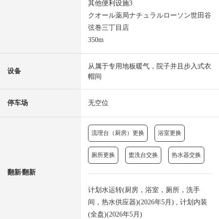
其他便利设施3
クオール薬局ナチュラルローソン世田谷
弦巻三丁目店
350m
从属于专用地板暖气，院子并且步入式衣
设备
帽间
停车场
无空位
流理台（厨房）更换
浴室更换
厕所更换
盥洗台交换
热水器交换
翻新⁄翻新
计划水运转(厨房，浴室，厕所，洗手
间，热水供应器)(2026年5月) , 计划内装
(全盘)(2026年5月)