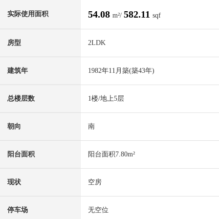
54.08
582.11
实际使用面积
m²/
sqf
房型
2LDK
建筑年
1982年11月築(築43年)
总楼层数
1楼/地上5层
朝向
南
阳台面积
阳台面积7.80m²
现状
空房
停车场
无空位