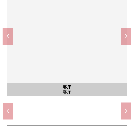
公共汽车
共有部分
客厅
外观
客厅
客厅
厨房
厨房
厨房
院子
室内
室内
室内
室内
门口
厕所
洗脸
洗脸
其他
入口
全家便利店弦卷1丁目商店(约270m)
Mybasket弦卷1丁目商店(约300m)
Lawson弦卷2丁目商店(约200m)
世田谷区立弦卷小学(约370m)
世田谷区立弦卷中学(约570m)
世田谷弦卷邮局(约270m)
世田谷中央医院(约670m)
小泉公园(约460m)
自行车停放处
专用院子
公共汽车
客厅
外观
客厅
客厅
厨房
厨房
厨房
室内
室内
室内
室内
门口
厕所
洗脸
洗脸
名牌
入口