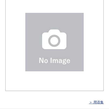
＞ 用语集