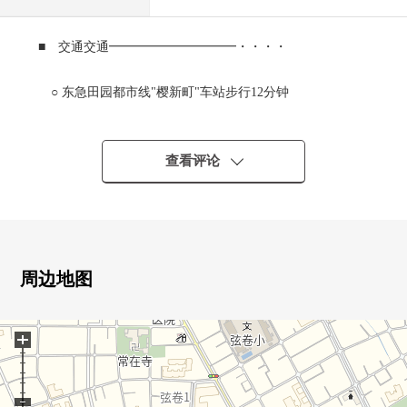
■ 交通交通━━━━━━━━━━・・・・
○ 东急田园都市线"樱新町"车站步行12分钟
○ 东急世田谷线"世田谷"车站步行11分钟
○ 山手线"涩谷"车站公共汽车24分向天神橋停歩1分
查看评论
■ 推荐焦点━━━━━━━━・・・・・
○三井不动产株式会社开发并分售
○居住环境为第2种中的高层住宅专用区良好
周边地图
○光照为朝南的住戸良好
○在从脚下孵身体的地板暖气(客厅·餐厅)
+
○附带便于要衣服的洗碗机
○専用庭付住戸
○地板下边收纳、壁橱等的许多收纳便利