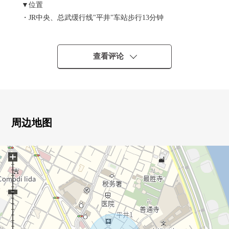
▼位置
・JR中央、总武缓行线"平井"车站步行13分钟
▼特徴
・全8区划的分块出售的土地
查看评论
・[3号地]
・在有建筑条件的土地，没有。
能在喜欢的House厂商建造
▼周边环境
周边地图
・到小松川小学步行5分钟(约400m)
・到Mybasket平井1丁目商店步行3分钟(约170m)
+
・到小松川图书馆步行3分钟(约180m)
・到小松川1000部樱步行9分钟(约650m)
■在找想要的家方面给予帮助。━━━━━・・・
房源的详细、需讨论是如有意向，请跟我们联系。