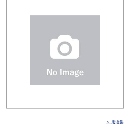
＞ 用语集