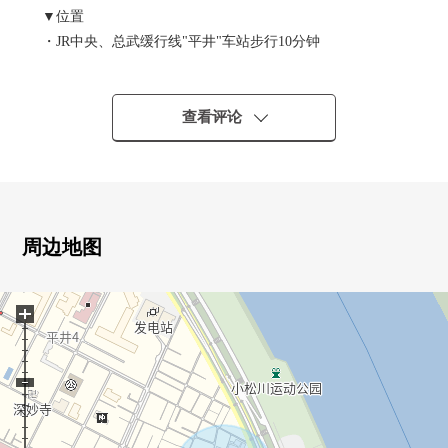
▼位置
・JR中央、总武缓行线"平井"车站步行10分钟
▼特徴
・在建筑包含条件土地，没有
查看评论
能在喜欢的House厂商建造
▼周边环境
・到小松川小学步行3分钟(约200m)
・到7-Eleven平井2丁目商店步行3分钟(约220m)
周边地图
■在找想要的家方面给予帮助。━━━━━・・・
+
房源的详细、需讨论是如有意向，请跟我们联系。