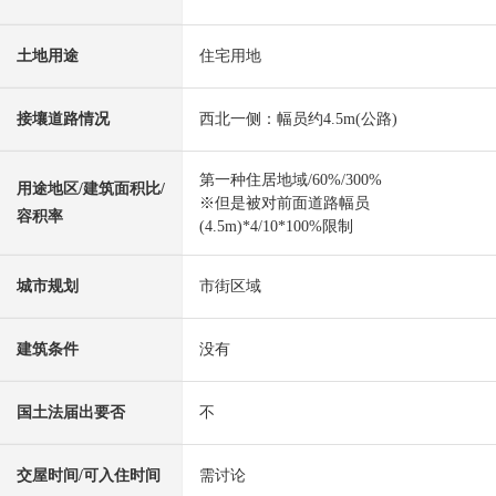
土地用途
住宅用地
接壤道路情况
西北一侧：幅员约4.5m(公路)
第一种住居地域/60%/300%
用途地区/建筑面积比/
※但是被对前面道路幅员
容积率
(4.5m)*4/10*100%限制
城市规划
市街区域
建筑条件
没有
国土法届出要否
不
交屋时间/可入住时间
需讨论