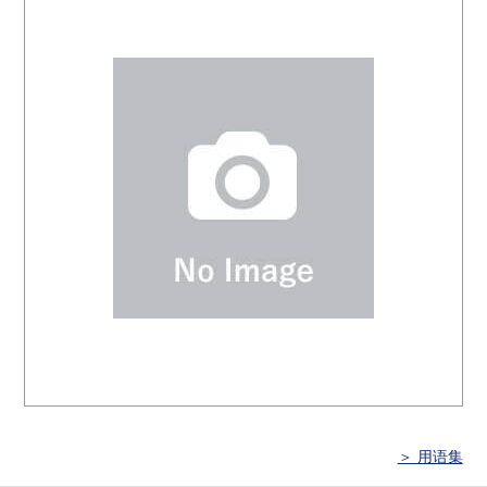
＞ 用语集