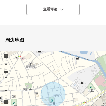
▼特徴
・约20张塌塌米家族聚集的LDK
查看评论
・水周围被汇集，家务流迹线良好
・有超过6张塌塌米全居室，收纳
・阳光在南侧道路(约6m)良好
▼设备
周边地图
・附带3份炉子烤炉的组合厨房
・在各层在厕所有，忙的早晨可以同时使用
+
▼翻新内容(打算在2026年10月完成)
[交换]厨房，浴室，厕所，盥洗台，热水供应器，炉子
[张替]Cross，靠垫层，层瓷砖
[其他]室内干洗，白蚁点检
■ 在找想要的家方面给予帮助的━━━━━・・・
房源的详细、需讨论是如有意向，请跟我们联系。
−