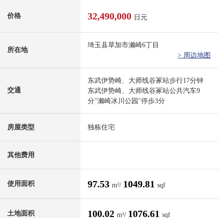
32,490,000
价格
日元
埼玉县草加市濑崎6丁目
所在地
> 周边地图
东武伊势崎、大师线谷冢站步行17分钟
交通
东武伊势崎、大师线谷冢站公共汽车9
分"濑崎冰川公园"停歩3分
房屋类型
独栋住宅
其他费用
97.53
1049.81
使用面积
m²/
sqf
100.02
1076.61
土地面积
m²/
sqf