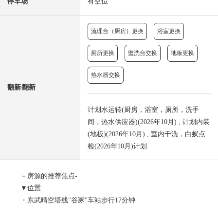
停车场
有空位
流理台（厨房）更换
浴室更换
厕所更换
盥洗台交换
地板更换
热水器交换
翻新⁄翻新
计划水运转(厨房，浴室，厕所，洗手
间，热水供应器)(2026年10月) , 计划内装
(地板)(2026年10月) , 室内干洗，白蚁点
检(2026年10月)计划
－房源的推荐焦点-
▼位置
・东武晴空塔线"谷冢"车站步行17分钟