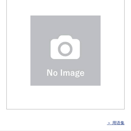
＞ 用语集