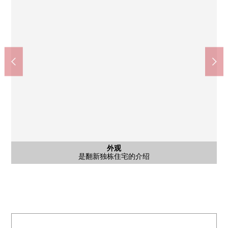
含有前面道路的外观
含有前面道路的外观
外观
外观
外观
外观
是南侧公路约6m接道。
是翻新独栋住宅的介绍
外观照片
外观照片
前面道路
前面道路