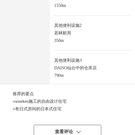
1550m
其他便利设施2
若林邮局
350m
其他便利设施3
DAISO仙台中的仓库店
790m
推荐的要点
○soneken施工的自由设计住宅
○有日式房间的日本式住宅
○正在南侧做接道，阳光良好
○位于清静的住宅区
查看评论