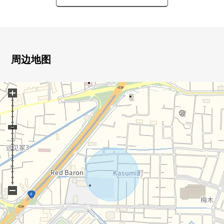
―LIFE信息―
○仙台市立蒲町小学 步行10分钟的约740m
○仙台市立蒲町中学校 步行14分钟的约1050m
○"卸町"车站(市营地铁东西线)出口南1 步行20分钟的约
1550m
周边地图
○门田东公园步行3分钟的约240m
○若林邮局步行5分钟的约350m
+
○yamato内科诊所 步行8分钟的约580m
○DAISO仙台中的仓库店 步行10分钟的约790m
○全家便利店若林中的仓库店步行11分钟的约850m
○miyagi消费合作社南小泉商店步行14分钟的约1090m
○TSURUHA药品仙台南小泉商店步行15分钟的约1160m
○岩手银行(宫城野分店) 步行16分钟的约1270m
○AEON STYLE仙台卸町商店 步行21分钟的约1670m
−