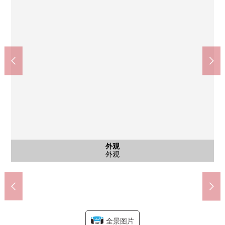
miyagi消费合作社多贺城商店(约1360m)
多贺城市多贺城八幡小学(约270m)
JR仙石线"多贺城"车站(约1110m)
七十七银行多贺城分店(约1240m)
多贺城市多贺城中学(约2060m)
松本清多贺城八幡店(约1370m)
Lawson多贺城东田店(约730m)
高崎邮政代办所(约1230m)
宫前东公园(约390m)
公共汽车
停车场
外观
客厅
客厅
客厅
厨房
厨房
厨房
厨房
厨房
厕所
步行26分钟
步行14分钟
步行10分钟
步行16分钟
步行16分钟
步行17分钟
步行18分钟
步行4分钟
步行5分钟
公共汽车
西式房间
西式房间
西式房间
西式房间
西式房间
西式房间
西式房间
西式房间
停车场
外观
门口
收纳
门口
门口
客厅
客厅
客厅
厨房
厨房
厨房
厨房
厨房
厨房
收纳
洗脸
洗脸
设备
阳台
全景图片