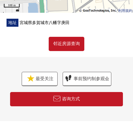
100 m
○宫前东公园步行5分钟的约390m
利用規約
○今井内科步行5分钟的约390m
○Lawson多贺城东田店步行10分钟的约730m
地址
宮城県多賀城市八幡字庚田
○高崎邮政代办所步行16分钟的约1230m
○七十七银行多贺城分店步行16分钟的约1240m
邻近房源查询
○miyagi消费合作社多贺城商店步行17分钟的约1360m
○松本清多贺城八幡店步行18分钟的约1370m
最受关注
事前预约制参观会
咨询方式