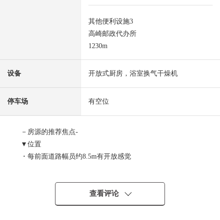
其他便利设施3
高崎邮政代办所
1230m
设备
开放式厨房，浴室换气干燥机
停车场
有空位
－房源的推荐焦点-
▼位置
・每前面道路幅员约8.5m有开放感觉
・与道路的高低差别的少的平地
▼建筑物的特徴
・能尽情享受蜷曲者如果的3份的停车位
查看评论
・长期卓越性住宅取得
・住宅性能表示W取得(设计+建设)