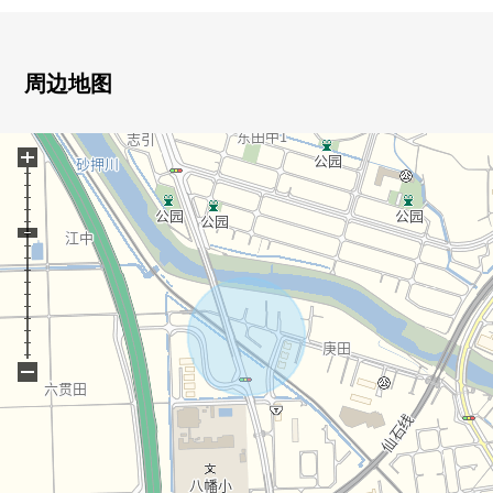
在～4专业6项目最高等级～
・取得防震等级3(最高等级)
▼房间的特徴
周边地图
・光照好的南西
・有收纳搁板的宽敞的门口
+
・电线敷设也采用精彩地平息的TV柜台
・以黑为基调的优质感觉某一个盥洗台
・在洗手间的旁边，有舒适的洗衣店房间
・有便利性的南西的内部有阳台
▼设备
・也便于雨天的洗衣的浴室换气干燥机的
▼周边环境
・小学以及公园容易为步行范围以内做育儿的居住环境
−
・收纳丰富的～WIC、全居室收纳～
―LIFE信息―
○多贺城市多贺城八幡小学步行4分钟的约270m
○多贺城市多贺城中学步行26分钟的约2060m
○JR仙石线"多贺城"车站步行14分钟的约1110m