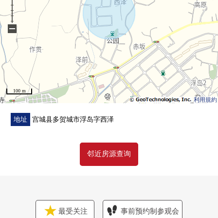
[周边施设]
0西泽2号公园步行3分钟的约170m
−
0西泽公园步行7分钟的约500m
07-Eleven多贺城浮岛店步行8分钟的约630m
0浮岛1号公园步行11分钟的约840m
0绿丘医院步行12分钟的约950m
0药品YAMAZAWA多贺城商店步行20分钟的约1530m
100 m
0YAMAZAWA多贺城商店步行20分钟的约1530m
利用規約
0DCM城南店步行20分钟的约1560m
0jonan家庭诊所步行21分钟的约1640m
地址
宫城县多贺城市浮岛字西泽
0七十七银行盐釜西分店步行24分钟的约1870m
0Youk-Benimaru盐釜商店步行24分钟的约1900m
邻近房源查询
[交通]
0JR东北本线"国府多贺城"车站步行14分钟的约1050m
最受关注
事前预约制参观会