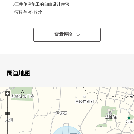
0三井住宅施工的自由设计住宅
0有停车场2台分
0光照在南侧道路良好
0LDK是约19张塌塌米和能舒适地舒畅的空间
0附带来客时便利的TV监视器的内部对讲机
查看评论
0培养交流的客厅楼梯
0与家族的会话兴奋起来的开放式厨房
01.2楼有厕所
0收藏步入式衣帽间，充实
0在放晴的日，洗的衣物能吸干的木露台的
周边地图
0有太阳光发电设备
0考虑室温差别的全馆空调系统使用
+
0正在浴室设置音箱，一边享用音乐，一边能洗澡
－LIFE信息-
[学区]
0多贺城市城南小学步行16分钟的约1240m
0多贺城市第2中学步行27分钟的约2150m