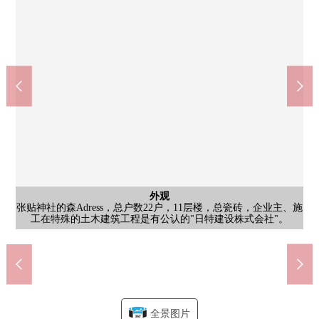
停车场
收纳
洗脸
收纳
阳台
客厅
厨房
室内
室内
室内
室内
室内
入口
客厅·餐厅正和约6.0张塌塌米日式房间邻接，因为打开拉门所以能
盥洗台是双盆式样。被坐在上设立蒸汽室大人2名的空间。对装修
停车场全区划平放(室内，室外)。(有尺寸限制)在用地里完全具备
西南方向的风景从客厅·餐厅从阳台可以享用代表札幌市内的群山
被同层完全具备各家庭专用的约3.0张塌塌米多用途储藏室。有换
在厨房地板下边收纳，采用拥有冷冻、冷藏功能的地板下边储藏
设立组合厨房上部的吊戸棚和设备的碗橱，正确保有统一感觉的
日式房间(约6.0张塌塌米)存储空间充实，换衣服，也便于季节用
日式房间(约6.0张塌塌米)存储空间充实，换衣服，也便于季节用
西式房间(约7.5张塌塌米)不仅东北一侧的老虎窗柜台而且是也把
在西式房间(约5.0张塌塌米)，在东北一侧设置老虎窗柜台在壁面
在西式房间(约5.0张塌塌米)，在东北一侧设置老虎窗柜台，正在
种植和写被计划性地在入口路径上绣上，是让感到安定和稳重的
公共汽车
外观
客厅
收纳
阳台
客厅
厕所
收纳
室内
室内
门口
上部吊戸棚設keteorimasu。在收纳力之前，有效地可以使用居室空
road加热，也被考虑降雪时的便利性。不仅轮胎框的设置而且，来
张贴神社的森Adress，总户数22户，11层楼，总瓷砖，企业主、施
在日式房间的地板下边(畳1张分)备有能用按一个按钮开关的自动
气除湿功能，衣架管子，架板，并且作为有钥匙的大容量收纳放
材，采用导热率的低的阿拉斯加丝柏，可的能简单，并且进行温
室。根据用途可以转换，并且是把在食材的存货以及保存视为好
的美丽的棱线。一边切身感到四季的变化，一边可以度过富裕的
阳台正确保wide span以及有纵深的空白，在多用途尽管是愉快，
使空间成为一体。作为约21张塌塌米宽敞的开放性的空间，根据
对餐厅天花板部分，正确保天花板背后存储空间，日用品的收纳
整体卫浴是有舒适的1418尺寸。不仅自动热水张、再加热功能而
厕所是温水便座、暖气班次座次。具有壁面镜子，便于日用品以
品的清理。也可以从西南一侧的窗到阳台的出入，并且是有开放
品的清理。也可以从西南一侧的窗到阳台的出入，并且是有开放
窗配置在东南一侧的两面派采光的房间。是早晨的光把在明亮和
正在西式房间(约7.5张塌塌米)设立拥有上部吊戸棚的系统壁橱，
壁面设立上部吊戸棚以及设备收纳搁板。在收纳力之前，有效地
在西式房间(约5.6张塌塌米)，正在东北一侧设置老虎窗柜台，宽
在走廊部分在西式房间之间之间安置壁龛。因为装饰装饰品或者
在门口，可以鞋櫃，收纳等的多种多样的收藏。是有纵深的大的
感的优质的门姿态。设立也考虑婴儿车以及轮椅的斜面，也在无
来自东南以及西南的亮的阳光把约15.0张塌塌米客厅·餐厅插进
丰富的存储空间。正采用从门口一侧走廊，也容易来来去去的
3条全家便利店札幌神社的森店(约210m)
3条TSURUHA药品神社的森店(约270m)
4条7-Eleven札幌神社的森店(约400m)
北海道银行神社的森个人店(约300m)
札幌市立神社的森小学(约260m)
札幌市立向陵中学校(约1020m)
幸运的山旁边商店(约380m)
札幌神社的森邮局(约790m)
神社的森公园(约370m)
开闭式地板下边收纳。季节用品便于各种各样的用途的收藏。
去，是风景、采光、通风的三拍子准备齐全的舒服的空间。
工在特殊的土木建筑工程是有公认的"日特建设株式会社"。
度设定能用一个开关用陶瓷器加热器享受反复浴。
但是可以使用景观。※当利用的时候有管理规章。
2WAY流迹线，是也被对家务流迹线考虑的设计。
以及装饰品的显示器根据用途广泛地可以使用。
且，也具有浴室暖气烘干机，舒适地可以使用。
通风性之前插进去的醒过来的好的居室。
能和感觉清醒收藏衣服以及小东西类。
及打扫用具的收藏的存储空间丰富。
客用专用的停车场也被确保。
Art所以能在空间加上重音。
用途灵活可以使用。
可以使用居室空间。
心，能利用。
东西的设备。
感觉的空间。
感觉的空间。
障碍性杰出。
大的壁橱。
门口周围。
步行10分钟
步行13分钟
步行5分钟
步行4分钟
步行3分钟
步行5分钟
步行5分钟
步行4分钟
步行4分钟
一年。
间。
全景图片