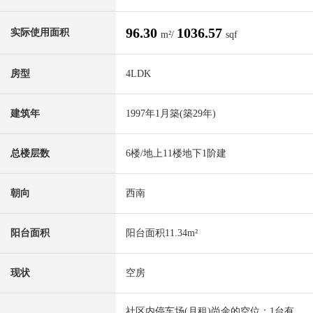
96.30
1036.57
实际使用面积
m²/
sqf
房型
4LDK
建筑年
1997年1月築(築29年)
总楼层数
6楼/地上11楼地下1阶建
朝向
西南
阳台面积
阳台面积11.34m²
现状
空房
社区内停车场(月租)尚余的空位：1台有