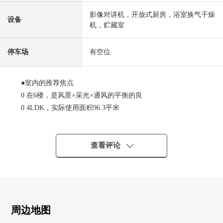
影像对讲机，开放式厨房，浴室换气干燥
设备
机，贮藏室
停车场
有空位
●室内的推荐焦点
0 在6楼，是风景×采光×通风的平衡的良
0 4LDK，实际使用面积96.3平米
0 约15.0张塌塌米客厅·餐厅是东南、西南的2面采光
0 洗脸室是双盆，蒸汽室完备
0 在厨房拥有冷冻、冷藏功能的地板下边储藏室
查看评论
0 在日式房间1张榻榻米地板下边收纳
0 把日式房间和客厅·餐厅连接起来约21张塌塌米空间
0 开放式柜台厨房，上部吊戸棚和设备碗橱，2方向的出入
口
0 浴室是自动热水张、再加热功能，浴室暖气烘干机
周边地图
0 热水供应暖气是城市煤气TES系统