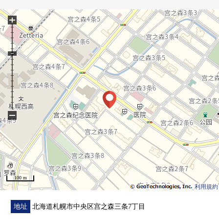
●共用设施的推荐焦点
+
0 在同层约3张塌塌米多用途储藏室
0 平置駐車場(室外，室内)※有尺寸限制
0 供来客使用的停车场
0 road加热
0 在集合门口斜面
0 智能快递柜
●位置的推荐焦点
0 到JR北海道公共汽车"神社的森3条6丁目"西28丁目站行公
−
交站步行3分钟
0 到幸运的山旁边商店步行5分钟(约380m)
0 到3条全家便利店札幌神社的森店步行3分钟(约210m)
0 到神社的森小学步行4分钟(约260m)
100 m
利用規約
地址
北海道札幌市中央区宫之森三条7丁目