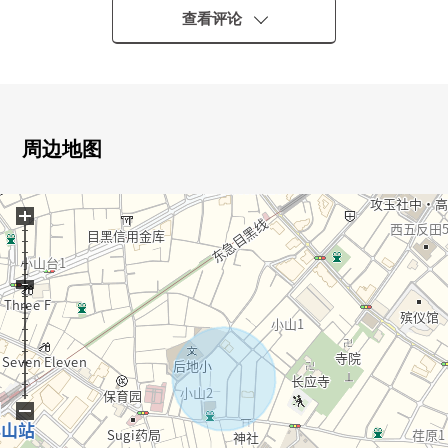
查看评论
▼建筑物的特徴
・打算在2026年8月完成
・3层并且建筑面积61.20平米的3LDK
・与家族的会话兴奋起来的开放式厨房
・tokurasu制造的组合厨房(洗碗机有)
周边地图
・LIXIL制造的整体卫浴，盥洗台，厕所
・在客餐厅地板暖气有
+
・厕所2个地方有(1F，3F)
▼周边环境
・在周围，超市以及便利店充实，便利性高的居住环境
■ 在找想要的家方面给予帮助的━━━━━・・・
房源的详细、需讨论是如有意向，请跟我们联系。
−