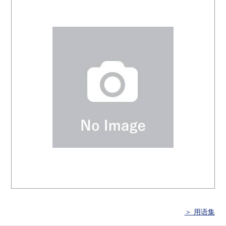
＞ 用语集