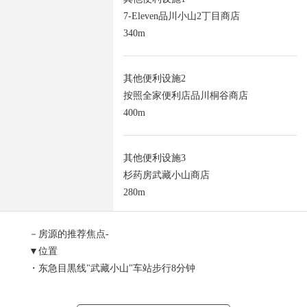
7-Eleven品川小山2丁目商店
340m
其他便利设施2
按照全家便利店品川桐谷商店
400m
其他便利设施3
杉药房武藏小山商店
280m
－房源的推荐焦点-
▼位置
・东急目黒线"武藏小山"车站步行8分钟
・东急目黒线"不动前"车站步行9分钟
・东急池上线"户越银座"车站步行12分钟