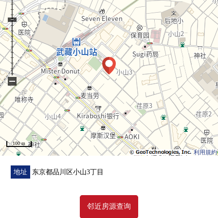
▼翻新内容(2026年5月实施)
・整体卫浴交换
・组合厨房交换
・厕所、盥洗台交换
・可动的搁板NEW设置
・洗衣槽交换
−
・已经地板，Cross张替换
・已经空调1套设置
・已经鞋柜交换
■ 在找想要的家方面给予帮助的━━━━━・・・
100 m
房源的详细、需讨论是如有意向，请跟我们联系。
利用規約
地址
东京都品川区小山3丁目
邻近房源查询