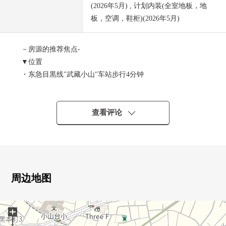
(2026年5月) , 计划内装(全室地板，地
板，空调，鞋柜)(2026年5月)
－房源的推荐焦点-
▼位置
・东急目黒线"武藏小山"车站步行4分钟
▼Mansion的特徴
・实际使用面积29.87平米，1K型的房型
查看评论
・到国内领先的手掌商店街约100m(步行2分钟)
▼房间的特徴
・开口部广阔，并且通风良好
・独立盥洗台
周边地图
・收纳丰富
・有监视器的内部对讲机
+
・在整体卫浴(1216)，附带再加热功能，浴室烘干机