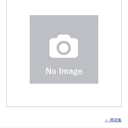
＞ 用语集