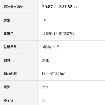
29.87
321.52
实际使用面积
m²/
sqf
房型
1K
建筑年
1998年11月築(築27年)
总楼层数
3楼/地上8层
朝向
东北
阳台面积
阳台面积2.28m²
现状
空房
停车场
无