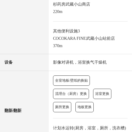
杉药房武藏小山商店
220m
其他便利设施3
COCOKARA FINE武藏小山站前店
370m
设备
影像对讲机，浴室换气干燥机
全室地板/壁纸的换贴
流理台（厨房）更换
浴室更换
厕所更换
地板更换
翻新⁄翻新
计划水运转(厨房，浴室，厕所，洗衣槽)