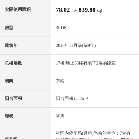
78.02
839.80
实际使用面积
m²/
sqf
房型
3LDK
建筑年
2016年11月築(築9年)
总楼层数
17楼/地上53楼有地下2层的建筑
朝向
东南
阳台面积
阳台面积13.15m²
现状
空房
社区内停车场(月租)尚余的空位：7台有