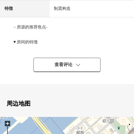
特徴
制震构造
－房源的推荐焦点-
▼房间的特徴
・适合17楼部分东南的住戸
・实际使用面积78.02平米的3LDK
・最大天花板高度约2,500mm(客餐厅部分，约7.1张塌塌米
查看评论
西式房间，约4.7张塌塌米阳台一侧西式房间)
▼设备
・对客餐厅部分地板暖气有
・厨房的式样
周边地图
电磁炉
内装洗碗机
+
垃圾处理器
净水器