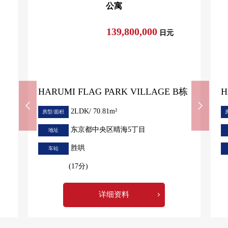
公寓
・研究房
139,800,000
日元
■ 在找想要的家方面给予帮助
房源的详细、需讨论是如有意向，请跟我们联系。
HARUMI FLAG PARK VILLAGE B栋
H
2LDK/ 70.81m²
房型/面积
东京都中央区晴海5丁目
地址
胜哄
车站
(17分)
详细资料