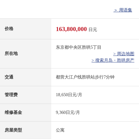
＞ 用语集
163,800,000
价格
日元
东京都中央区胜哄5丁目
所在地
> 周边地图
> 搜索月岛・胜哄房产
交通
都营大江户线胜哄站步行7分钟
管理费
18,650日元/月
维修基金
9,360日元/月
房屋类型
公寓