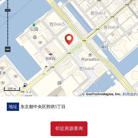
・浴室暖气换气干燥机有
・附洗手台厕所
・充实的收纳
在约7.1张塌塌米西式房间约1.4张塌塌米步入式衣帽间
对客餐厅部分约0.5张塌塌米储藏室
约1.0张塌塌米步入式鞋柜
−
・对客餐厅部分嵌顶灯有
・对门口部分穿衣镜镜子有
・对客餐厅，走廊部分图片轨道有
・盥洗台是分售时候升级式样
100 m
▼位置
利用規約
・都营大江户线"胜哄"车站步行7分钟
地址
东京都中央区胜哄5丁目
▼Mansion的特徴
・制震构造、直接基础
邻近房源查询
・双重的地板、双重天花板构造
・复数层玻璃使用