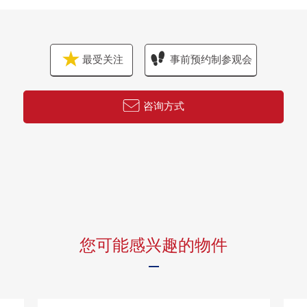
・24小时有人戒备
・各层垃圾站有(扔垃圾可24小时)
・可饲养宠物（有规定）
最受关注
事前预约制参观会
▼共有设施(※部分收费)
[2F]
咨询方式
・Forest咖啡厅
・图书休息室
・兒童房&Terrace
・健身演播室
・高尔夫球模拟演示演播室
・美术展览室走廊
・音乐演播室
[27F、40F]
您可能感兴趣的物件
・6间贵宾室
[40F]
・Sky View休息室
・派对房