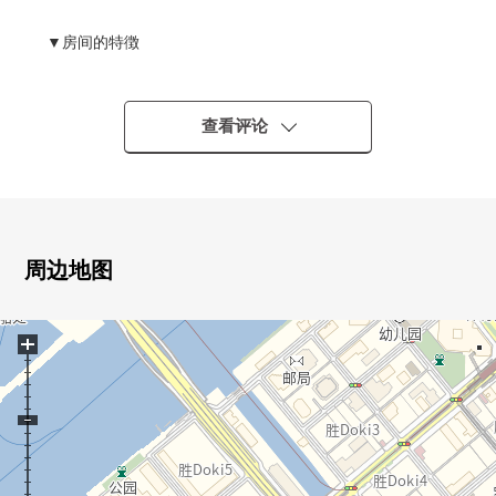
▼房间的特徴
・适合14楼部分东面的住戸
・实际使用面积58.98平米的1LDK
・最大天花板高度约2,500mm(客餐厅部分)
查看评论
▼设备
・对客餐厅部分地板暖气有
・厨房的式样
电磁炉
周边地图
内装洗碗机
垃圾处理器
+
净水器
・浴室暖气换气干燥机有
・附洗手台厕所
▼翻新内容(2025年12月完成)
・浴室全部已换新(附带浴室烘干机)