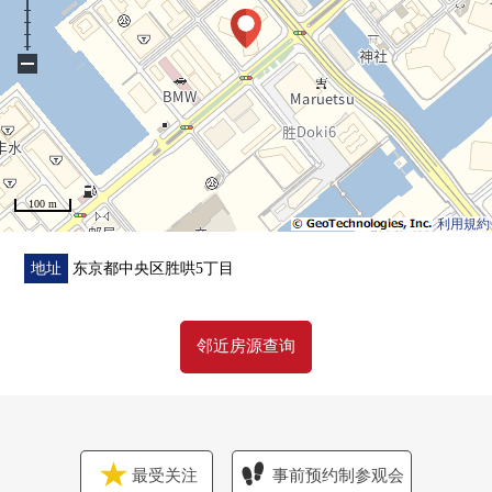
・组合厨房全部已换新(附带净水器、洗碗机)
・厕所全部已换新
−
・盥洗台全部已换新
・嵌顶灯设置
・全居室Cross张替
・环保克拉设置
・门交换
100 m
・地板换新
利用規約
・空调2次NEW设置
・室内清洁
地址
东京都中央区胜哄5丁目
▼位置
邻近房源查询
・都营大江户线"胜哄"车站7分
▼Mansion的特徴
・制震构造、直接基础
・双重的地板、双重天花板构造
最受关注
事前预约制参观会
・复数层玻璃使用