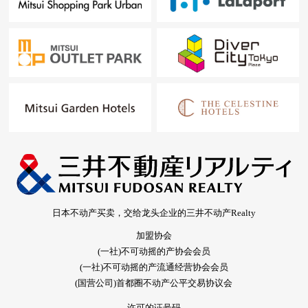
・研究房
■ 在找想要的家方面给予帮助
房源的详细、需讨论是如有意向，请跟我们联系。
日本不动产买卖，交给龙头企业的三井不动产Realty
加盟协会
(一社)不可动摇的产协会会员
(一社)不可动摇的产流通经营协会会员
(国营公司)首都圈不动产公平交易协议会
许可的证号码