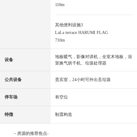
110m
其他便利设施3
LaLa terrace HARUMI FLAG
710m
地板暖气，影像对讲机，全室木地板，浴
设备
室换气烘干机、垃圾处理器
公共设备
贵宾室，24小时可外出丢垃圾
停车场
有空位
特徴
制震构造
－房源的推荐焦点-