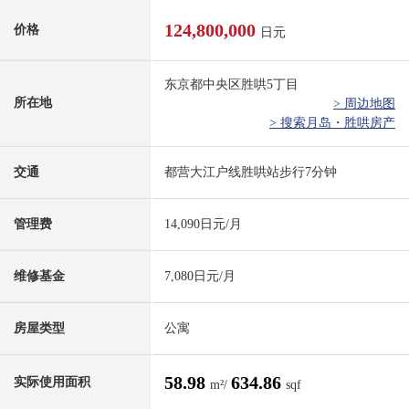
124,800,000
价格
日元
东京都中央区胜哄5丁目
所在地
> 周边地图
> 搜索月岛・胜哄房产
交通
都营大江户线胜哄站步行7分钟
管理费
14,090日元/月
维修基金
7,080日元/月
房屋类型
公寓
58.98
634.86
实际使用面积
m²/
sqf