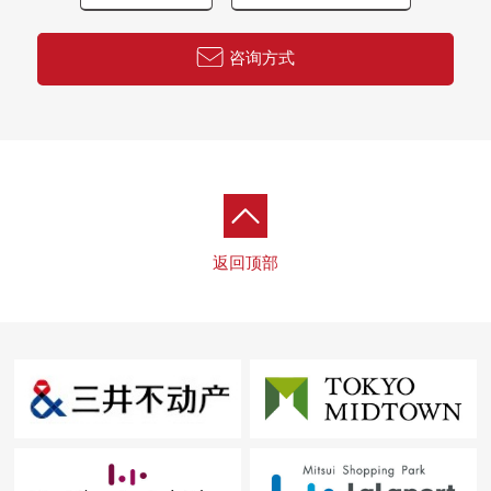
・24小时有人戒备
・各层垃圾站有(扔垃圾可24小时)
咨询方式
・可饲养宠物（有规定）
▼共有设施(※部分收费)
[2F]
・Forest咖啡厅
・图书休息室
・兒童房&Terrace
返回顶部
・健身演播室
・高尔夫球模拟演示演播室
・美术展览室走廊
・音乐演播室
[27F、40F]
・6间贵宾室
[40F]
・Sky View休息室
・派对房