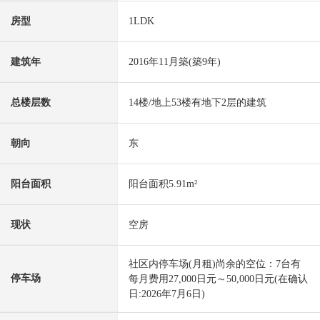
房型
1LDK
建筑年
2016年11月築(築9年)
总楼层数
14楼/地上53楼有地下2层的建筑
朝向
东
阳台面积
阳台面积5.91m²
现状
空房
社区内停车场(月租)尚余的空位：7台有
停车场
每月费用27,000日元～50,000日元(在确认
日:2026年7月6日)