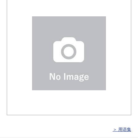
＞ 用语集