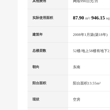
网络990日元/月
其他费用
87.90
946.15
实际使用面积
m²/
sq
2008年1月築(築18年)
建筑年
52楼/地上58楼有地下
总楼层数
东南
朝向
阳台面积13.55m²
阳台面积
空房
现状