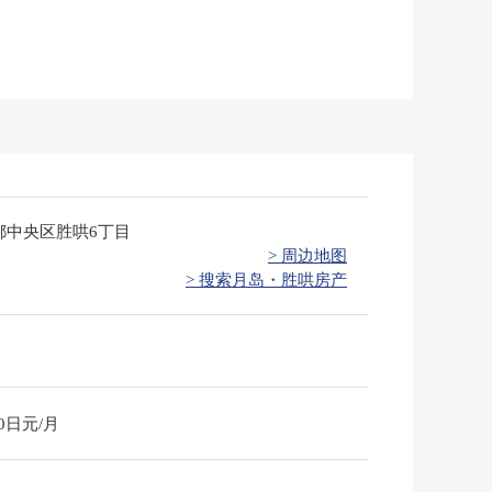
都中央区胜哄6丁目
> 周边地图
> 搜索月岛・胜哄房产
10日元/月