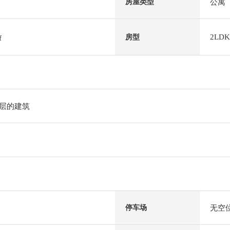
公寓
房屋类型
2LDK
房型
f
2层的建筑
无空
停车场