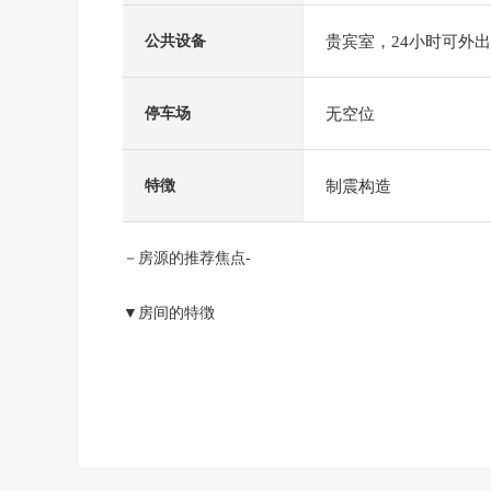
贵宾室，24小时可外
公共设备
无空位
停车场
制震构造
特徴
－房源的推荐焦点-
▼房间的特徴
・适合52楼部分东南的住戸
・实际使用面积87.9平米的2LDK
・从阳台看彩虹大桥、东京湾(依据天气好坏)
▼设备
・对客餐厅部分地板暖气、天花板盒型空调有