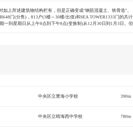
"对如上所述建筑物结构栏有，但是正确变成"钢筋混凝土、铁骨造"。
R648门(分售)，813户(3楼～30楼/出借)和SEA TOWER1333门的
到星期日从上午8点到下午8点(变换制)从12月30日到1月3日。但是防
中央区立豊海小学校
390m
中央区立晴海西中学校
780m