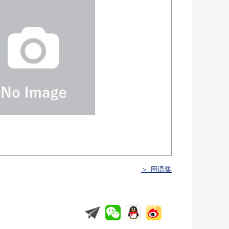
＞ 用语集