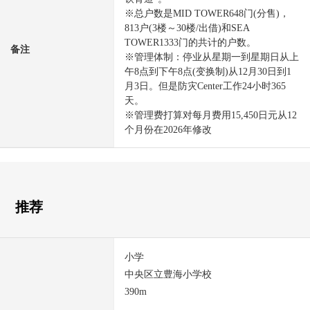
※总户数是MID TOWER648门(分售)，
813户(3楼～30楼/出借)和SEA
TOWER1333门的共计的户数。
备注
※管理体制：停业从星期一到星期日从上
午8点到下午8点(变换制)从12月30日到1
月3日。但是防灾Center工作24小时365
天。
※管理费打算对每月费用15,450日元从12
个月份在2026年修改
推荐
小学
中央区立豊海小学校
390m