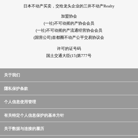
・游泳池，水流按摩浴缸，三温暖
日本不动产买卖，交给龙头企业的三井不动产Realty
・健身房
・高尔夫球范围
加盟协会
(一社)不可动摇的产协会会员
・View露台
(一社)不可动摇的产流通经营协会会员
・派对演播室
(国营公司)首都圈不动产公平交易协议会
■ 在找想要的家方面给予帮助
许可的证号码
房源的详细、需讨论是如有意向，请跟我们联系。
国土交通大臣(15)第777号
关于我们
隱私保护条款
个人信息使用管理
有关特定个人信息保护的基本方针
关于数据与连接的履历