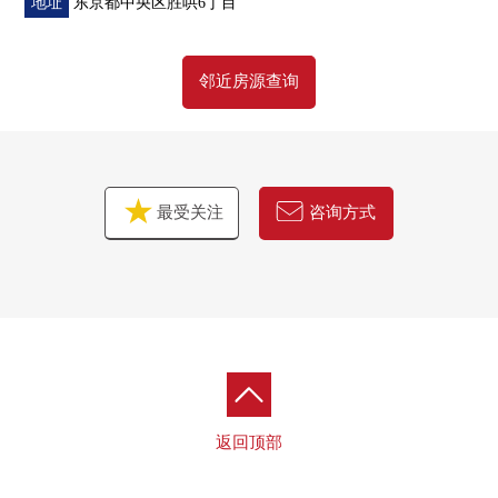
地址
东京都中央区胜哄6丁目
▼Mansion的特徴
邻近房源查询
・地上58层的Tower Residence
・制震构造使用、直接基础构造
・双重的地板、双重天花板构造
・复数层玻璃
・有人24小时的管理(夜间保安)
最受关注
咨询方式
・礼宾服务
・可扔垃圾24小时
・可饲养宠物（有规定）
・全部电化系统
▼共用设施(※部分收费)
[MID]
・中间Sky休息室&中间Sky客人
返回顶部
・私人的休息室
・地方自治团体美术展览室