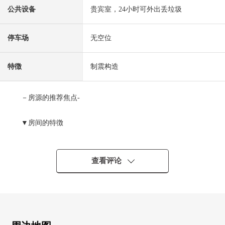
公共设备
贵宾室，24小时可外出丢垃圾
停车场
无空位
特徴
制震构造
－房源的推荐焦点-
▼房间的特徴
・17楼部分南西住戸
・实际使用面积63.07平米的2LDK
・从阳台看彩虹大桥(依据天气好坏)
查看评论
▼设备
・对客餐厅部分地板暖气、天花板盒型空调有
・厨房的式样
电磁炉