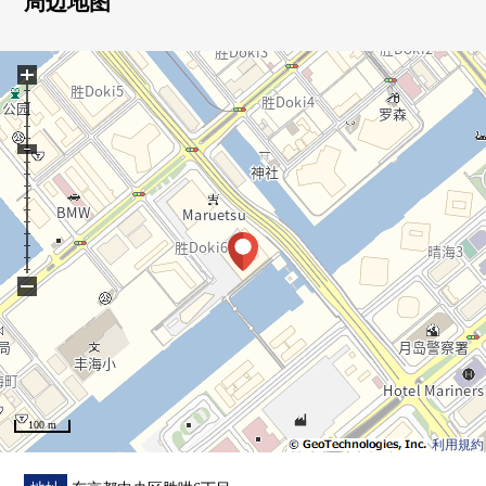
周边地图
垃圾处理器
・暖气、凉风功能在的浴室换气干燥机
+
・附洗手台无水箱马桶
・贮藏室有(17楼/免费使用)
▼翻新内容(2025年1月上旬完成)
・厨房交换
・整体卫浴交换(1418尺寸)
・盥洗台交换
・厕所更换
−
・吸顶空调交换
・地板暖气交换
・门交换
・Cross换新
・地板换新
100 m
利用規約
▼位置
・都营大江户线"胜哄"车站步行7分钟