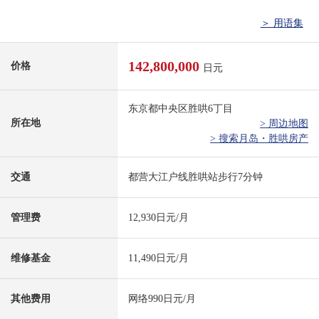
＞ 用语集
142,800,000
价格
日元
东京都中央区胜哄6丁目
所在地
> 周边地图
> 搜索月岛・胜哄房产
交通
都营大江户线胜哄站步行7分钟
管理费
12,930日元/月
维修基金
11,490日元/月
其他费用
网络990日元/月