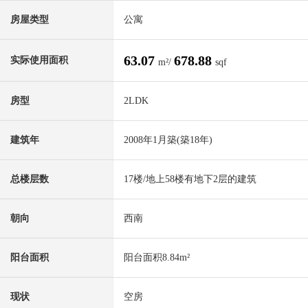
房屋类型
公寓
63.07
678.88
实际使用面积
m²/
sqf
房型
2LDK
建筑年
2008年1月築(築18年)
总楼层数
17楼/地上58楼有地下2层的建筑
朝向
西南
阳台面积
阳台面积8.84m²
现状
空房