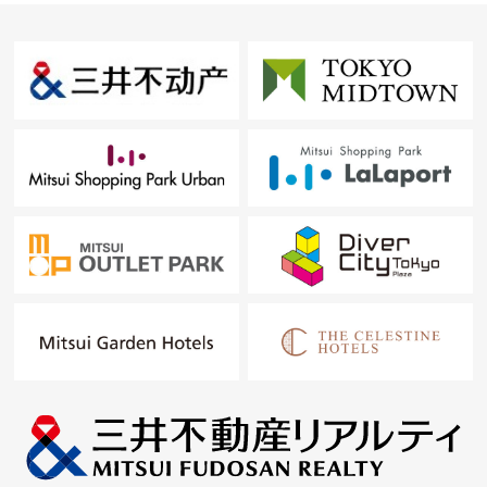
・电影院角
・贵宾室
・小孩角
[SEA]
・Sheath Ｘ休息室&Sheath Ｘ客人
・贵宾室
・多电影院角
・比赛角
・研究角
・文化礼堂
・电影院角
・小孩角
・私人的休息室
・托儿所
・便利店(全家便利店)
・会议室
・修剪房
[Seaside Annex(入住者限定体育设施)]