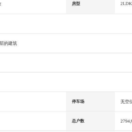
2LDK
房型
f
2层的建筑
无空
停车场
2794
总户数