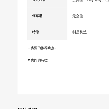
无空位
停车场
制震构造
特徴
－房源的推荐焦点-
▼房间的特徴
・适合43楼部分东南的住戸
・实际使用面积78.47平米的2LDK
・从阳台看彩虹大桥(依据天气好坏)
▼设备
・对客餐厅部分地板暖气、天花板盒型空调有
・厨房的式样
电磁炉