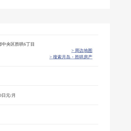
都中央区胜哄6丁目
> 周边地图
> 搜索月岛・胜哄房产
00日元/月