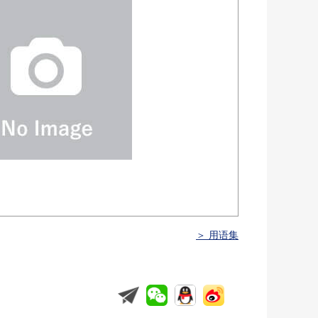
＞ 用语集