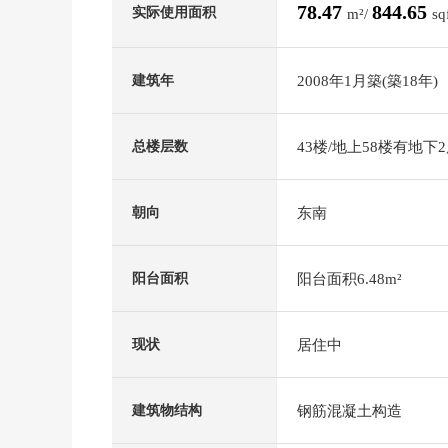
78.47
844.65
实际使用面积
m²/
sq
2008年1月築(築18年)
建筑年
43楼/地上58楼有地下
总楼层数
东南
朝向
阳台面积6.48m²
阳台面积
居住中
现状
钢筋混凝土构造
建筑物结构