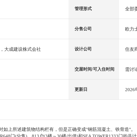
全部
管理形式
欧力
分售公司
，大成建设株式会社
住友
设计公司
需讨
交屋时间/可入住时间
202
更新日
"对如上所述建筑物结构栏有，但是正确变成"钢筋混凝土、铁骨造"。
R648门(分售)，813户(3楼～30楼/出借)和SEA TOWER1333门的