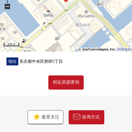
▼Mansion的特徴
−
・制震构造、直接基础
・双重的地板、双重天花板构造
・复数层玻璃使用
・24小时有人戒备
・各层垃圾站有(扔垃圾可24小时)
100 m
・可饲养宠物（有规定）
利用規約
▼共有设施(※部分收费)
地址
东京都中央区胜哄5丁目
[2F]
・Forest咖啡厅
邻近房源查询
・图书休息室
・兒童房&Terrace
・健身演播室
・高尔夫球模拟演示演播室
・美术展览室走廊
最受关注
咨询方式
・音乐演播室
[27F、40F]