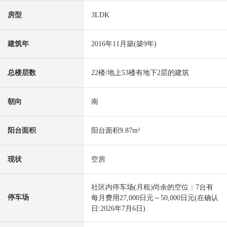
房型
3LDK
建筑年
2016年11月築(築9年)
总楼层数
22楼/地上53楼有地下2层的建筑
朝向
南
阳台面积
阳台面积9.87m²
现状
空房
社区内停车场(月租)尚余的空位：7台有
停车场
每月费用27,000日元～50,000日元(在确认
日:2026年7月6日)