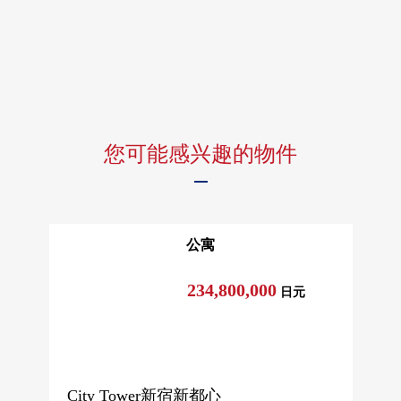
・6间贵宾室
[40F]
・Sky View休息室
・派对房
・研究房
您可能感兴趣的物件
公寓
234,800,000
日元
City Tower新宿新都心