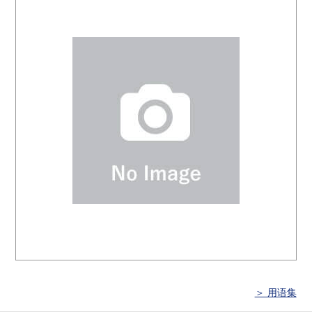
＞ 用语集