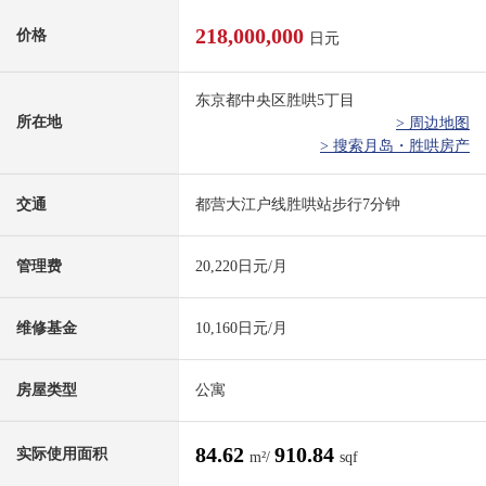
218,000,000
价格
日元
东京都中央区胜哄5丁目
所在地
> 周边地图
> 搜索月岛・胜哄房产
交通
都营大江户线胜哄站步行7分钟
管理费
20,220日元/月
维修基金
10,160日元/月
房屋类型
公寓
84.62
910.84
实际使用面积
m²/
sqf