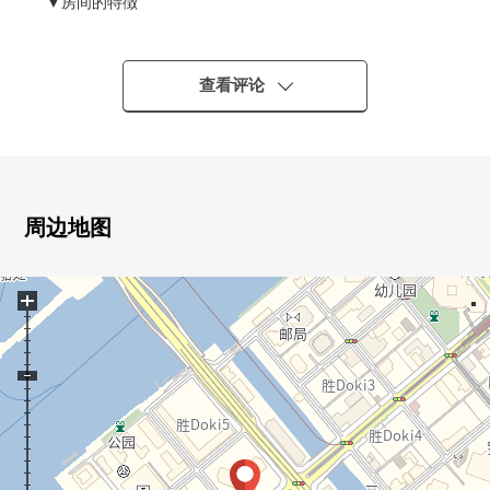
▼房间的特徴
・适合22楼部分南、东南的采光房
・实际使用面积84.62平米的3LDK
・最大天花板高度2,500mm(客厅、西式房间部分)
查看评论
▼设备
・对客餐厅部分地板暖气有
・厨房的式样
电磁炉
周边地图
内装洗碗机
垃圾处理器
+
净水器
・浴室暖气换气干燥机有
・附洗手台厕所
▼位置
・都营大江户线"胜哄"车站步行7分钟