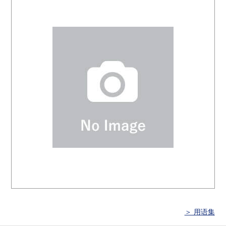
＞ 用语集