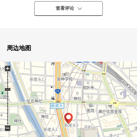
・ 可便利性好的5沿线利用
(JR东海道本线、JR中央本线、名铁线、名城线、名港线)
查看评论
▼房间的特徴
・ 采光、通风关于5楼的西南采光房良好
・ 实际使用面积86.65平米
・ 房型4LDK
周边地图
・ L字型的两面派阳台(南向曝光面、西方)
+
▼周边环境
・ 到高藏小学约280m
・ 在泽上到中学约500m
■ 在找想要的家方面给予帮助的━━━━━・・・
房源的详细、需讨论是如有意向，请跟我们联系。
−