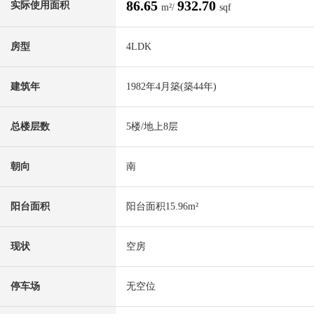
86.65
932.70
实际使用面积
m²/
sqf
房型
4LDK
建筑年
1982年4月築(築44年)
总楼层数
5楼/地上8层
朝向
南
阳台面积
阳台面积15.96m²
现状
空房
停车场
无空位