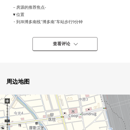
－房源的推荐焦点-
▼位置
・到JR博多南线"博多南"车站步行9分钟
・西铁公共汽车"中原"停徒歩1分到西铁天神大牟田线"大
桥"车站公共汽车35分
▼Mansion的特徴
查看评论
・安全也在有防盗门的公寓放心
・有有电视监视器的内部对讲机
▼房间的特徴
・实际使用面积约90.84平米的4LDK
・在北，西，东的3方向房间明亮地有开放感觉的房间
周边地图
・有在防止犯罪面放心的玄关空间
・从外面的门口以及厨房，洗脸室，也能进出阳台
+
▼设备
・阳台有贮藏室
・有全居室收纳
・柜台厨房