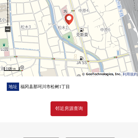
▼翻新内容(2018年2月实施)
・厨房，整体卫浴，盥洗台交换
・地板面对
翻新内容(2026年1月实施)
−
・厕所更换
・全室地板张替
■在找想要的家方面给予帮助的━━━━━・・・
房源的详细、需讨论是如有意向，请跟我们联系。
100 m
利用規約
地址
福冈县那珂川市松树1丁目
邻近房源查询