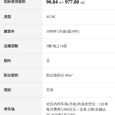
90.84
977.80
实际使用面积
m²/
sqf
房型
4LDK
建筑年
1998年3月築(築28年)
总楼层数
3楼/地上14层
朝向
北
阳台面积
阳台面积42.86m²
现状
空房
社区内停车场(月租)尚余的空位：1台有
停车场
每月费用3,000日元～沒有上限(在确认
日:2026年5月22日)