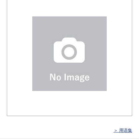
＞ 用语集