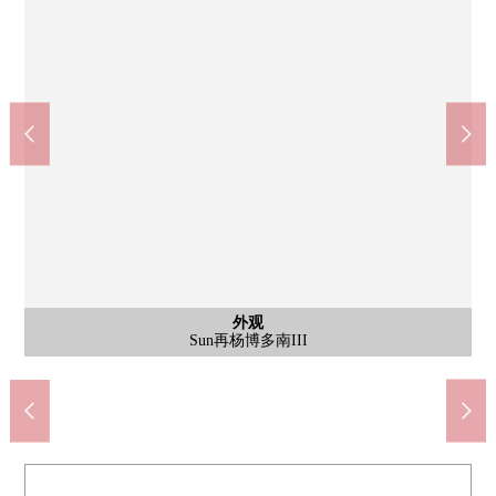
公共汽车
日式房间
共有部分
外观
客厅
客厅
厨房
厨房
厨房
厨房
厨房
洗脸
室内
收纳
室内
收纳
室内
收纳
收纳
收纳
约18.1张塌塌米LDK。有能舒服地渡过的亮的开放感觉的客厅
在装盘的台阶对早饭。有便利的计数器的厨房
太阳从窗照射，是包含，亮的空间
也有收纳搁板，洗脸室也感觉清醒
自行车停放处、摩托车堆放处
西式房间约5.1张塌塌米壁橱
西式房间约7.3张塌塌米壁橱
西式房间约5.0张塌塌米壁橱
约5.1张塌塌米西式房间
约7.3张塌塌米西式房间
约5.0张塌塌米西式房间
约6.0张塌塌米日式房间
有跟阳台连通的后门
在霉对策有活跃的窗
Sun再杨博多南III
餐具冲洗烘干机
走廊收纳
3份炉子
洗涤槽
贮藏室
停车场
洗脸
厕所
风景
阳台
门口