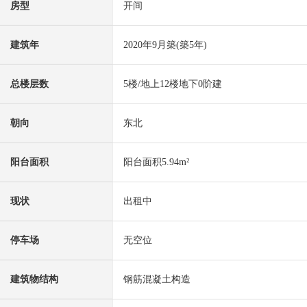
房型
开间
建筑年
2020年9月築(築5年)
总楼层数
5楼/地上12楼地下0阶建
朝向
东北
阳台面积
阳台面积5.94m²
现状
出租中
停车场
无空位
建筑物结构
钢筋混凝土构造