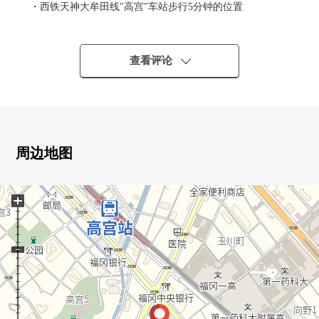
・西铁天神大牟田线"高宫"车站步行5分钟的位置
▼Mansion的特徴
・2020年9月築的築浅物件
▼带租约的房子房源━━━━━━━━━━・・・・・
查看评论
・每月费用租金：6万3000日元
・年计划的租金收入：75万6000日元
・计划回报率：约3.8%
※计划回报率是为对销售价格的年的计划租金收入(包括公
益金等在内)的比例保持公共税费其他相关房产需要的费用
周边地图
的扣除前的数据。另外，不是保证租金的东西。
■在找想要的家方面给予帮助的━━━━━・・・
+
房源的详细、需讨论是如有意向，请跟我们联系。