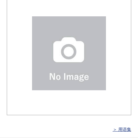
＞ 用语集