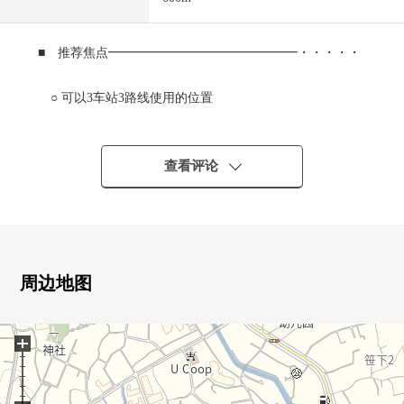
■ 推荐焦点━━━━━━━━━━━━━━━・・・・・
○ 可以3车站3路线使用的位置
～横滨市Blue Line港南中央站步行16分钟
～京急本线屏风浦站步行21分钟
～京滨东北/根岸线洋光台站步行24分钟
查看评论
○ 从属于土地面积114平米超no旧房子的土地
○ 在有建筑条件的土地，没有
○ 能在喜欢的House厂商建造
※也作为独栋住宅以翻新为前提可以购买。
周边地图
■ 比负责人━━━━━━━━━━━━━━━・・・・・
+
也把周围房源合起来，不仅周边环境以及设施的向导而
且，能介绍。