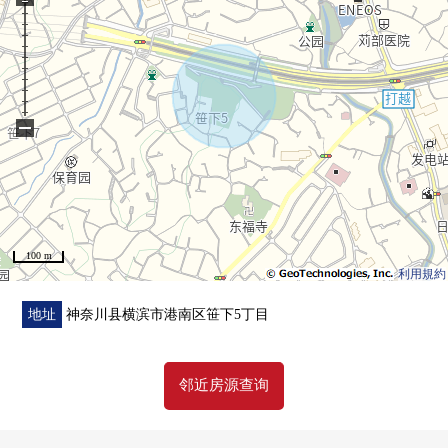
另外，买房时的各项费用，住宅贷款(月的偿还例)，
因为也接受资金计划的需讨论当有了兴趣所以的时候在
下方，
请比"咨询"或者"预约参观"更询问。
因为也受理在电话的需讨论所以，
−
请到免费热线"0120-854-254"随便询问。
考虑隐私的包房的会客空间，
小孩角、尿布替换空白也准备了。
带领小的孩子的来店是欢迎。
100 m
在驾车前来的时候，请使用mioka的停车场。
利用規約
正交停车场服务券。
恭候您的光临。
地址
神奈川县横滨市港南区笹下5丁目
邻近房源查询