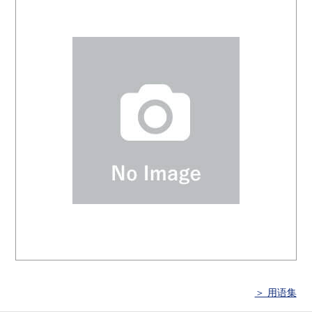
＞ 用语集