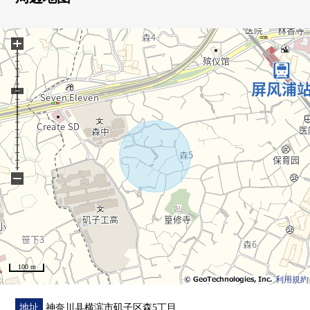
■ 比负责人━━━━━━━━━━━━━━━・・・・・
+
也把周围房源合起来，不仅周边环境以及设施的向导而
且，能介绍。
另外，买房时的各项费用，住宅贷款(月的偿还例)，
因为也接受资金计划的需讨论当有了兴趣所以的时候在
下方，
请比"咨询"或者"预约参观"更询问。
因为也受理在电话的需讨论所以，
请到免费热线"0120-854-254"随便询问。
−
考虑隐私的包房的会客空间，
小孩角、尿布替换空白也准备了。
带领小的孩子的来店是欢迎。
在驾车前来的时候，请使用mioka的停车场。
100 m
正交停车场服务券。
利用規約
恭候您的光临。
地址
神奈川县横滨市矶子区森5丁目