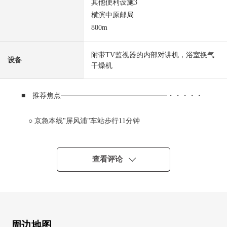
其他便利设施3
横滨中原邮局
800m
附带TV监视器的内部对讲机，浴室换气
设备
干燥机
■ 推荐焦点━━━━━━━━━━━━━━━・・・・・
○ 京急本线"屏风浦"车站步行11分钟
○ 南向曝光面角地2层楼4LDK
○ 全体生活能瞭望的开放式厨房
○ 约19张塌塌米宽敞的LDK
查看评论
○ 与家族的交流出生的生活INN楼梯
○ 在全居室有收纳
○ 南向曝光面阳台
○ 有停车位(出自车型的)
周边地图