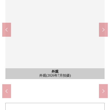
医疗法人光阳会关东医院(约1200m)
Lawson矶子森5丁目商店(约500m)
京急商店屏风ka海湾店(约900m)
横滨市立屏风浦小学(约1000m)
Create S、D矶子森店(约500m)
横滨市立森中学校(约450m)
横滨中原邮局(约800m)
含有前面道路的外观
含有前面道路的外观
含有前面道路的外观
含有前面道路的外观
外观
外观
外观
外观
外观
外观
外观(2026年7月拍摄)
含有前面道路的外观
含有前面道路的当地
含有前面道路的当地
含有前面道路的当地
步行12分钟。
步行15分钟。
步行10分钟。
步行13分钟。
步行7分钟。
步行7分钟。
步行6分钟。
外观
外观
外观
当地
外观