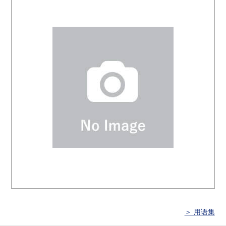
＞ 用语集