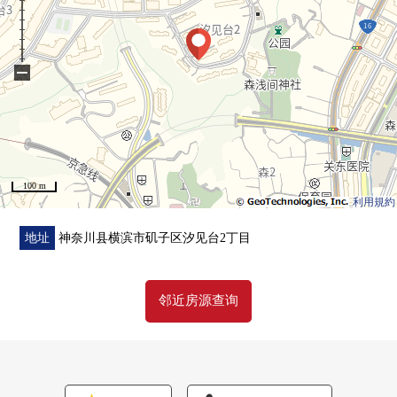
下方，
请比"咨询"或者"预约参观"更询问。
因为也受理在电话的需讨论所以，
−
请到免费热线"0120-854-254"随便询问。
考虑隐私的包房的会客空间，
小孩角、尿布替换空白也准备了。
带领小的孩子的来店是欢迎。
100 m
在驾车前来的时候，请使用mioka的停车场。
利用規約
正交停车场服务券。
恭候您的光临。
地址
神奈川县横滨市矶子区汐见台2丁目
邻近房源查询