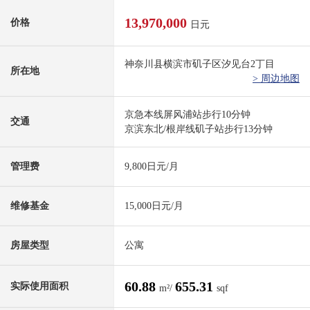
13,970,000
价格
日元
神奈川县横滨市矶子区汐见台2丁目
所在地
> 周边地图
京急本线屏风浦站步行10分钟
交通
京滨东北/根岸线矶子站步行13分钟
管理费
9,800日元/月
维修基金
15,000日元/月
房屋类型
公寓
60.88
655.31
实际使用面积
m²/
sqf