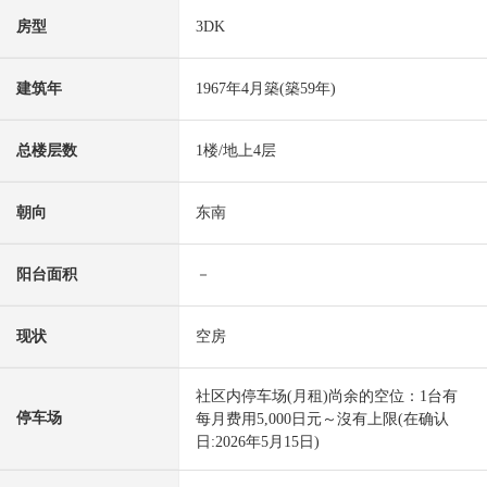
房型
3DK
建筑年
1967年4月築(築59年)
总楼层数
1楼/地上4层
朝向
东南
阳台面积
－
现状
空房
社区内停车场(月租)尚余的空位：1台有
停车场
每月费用5,000日元～沒有上限(在确认
日:2026年5月15日)