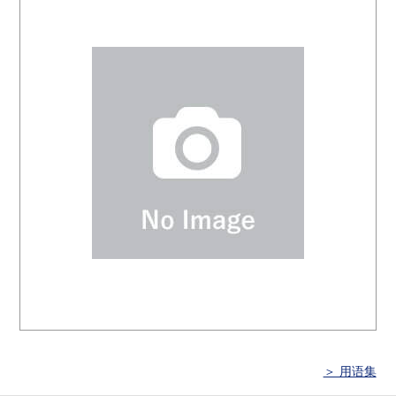
＞ 用语集