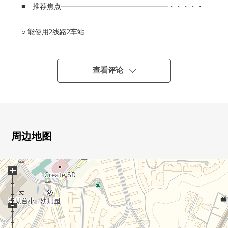
■ 推荐焦点━━━━━━━━━━━━━━━・・・・・
○ 能使用2线路2车站
京急本线"屏风浦"车站步行10分钟
JR京浜东北线、根岸线"矶子"车站步行13分钟
○ 4层楼1楼部分实际使用面积约60.88平米的3DK
查看评论
○ 能把住空間广泛地用于的墙帐单厨房
○ 开放同DK(约6.5张塌塌米)邻接的西式房间(约8.2张塌塌
米)的门，宽敞的空间能安排
○ 在洗衣的室内晒干以及购存收纳，也有可以使用的约2张
塌塌米日光浴室
周边地图
■ 比负责人━━━━━━━━━━━━━━━・・・・・
+
也把周围房源合起来，不仅周边环境以及设施的向导而
且，能介绍。
另外，买房时的各项费用，住宅贷款(月的偿还例)，
因为也接受资金计划的需讨论当有了兴趣所以的时候在