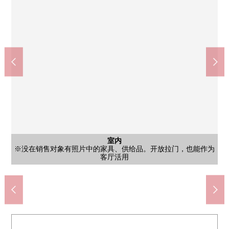
室内
※没在销售对象有照片中的家具、供给品。开放拉门，也能作为
doragguseimusu横滨矶子商店(约800m)
全家便利店横滨汐见台商店(约600m)
Create S·D矶子汐见台商店(约500m)
横滨市立汐见台中学(约1100m)
横滨市立汐见台小学(约650m)
约克市场矶子商店(约750m)
康心会汐见台医院(约550m)
suzukiya磯子店(约850m)
久良岐公園(约800m)
其他内省
公共汽车
其他内省
外观
室内
室内
厨房
厨房
厨房
其他
其他
厨房
洗脸
室内
室内
室内
厕所
室内
室内
收纳
门口
脱衣服的空白洗衣机堆放处
是1具净水器型栓
步行10分钟。
步行10分钟。
步行11分钟。
步行10分钟。
步行14分钟。
步行7分钟。
步行8分钟。
步行7分钟。
步行9分钟。
客厅活用
西式房间
西式房间
日光浴室
厨房餐厅
厨房餐厅
有洗碗机
厨房餐厅
西式房间
西式房间
西式房间
西式房间
西式房间
盥洗台
外观
厨房
浴室
厕所
收纳
门口