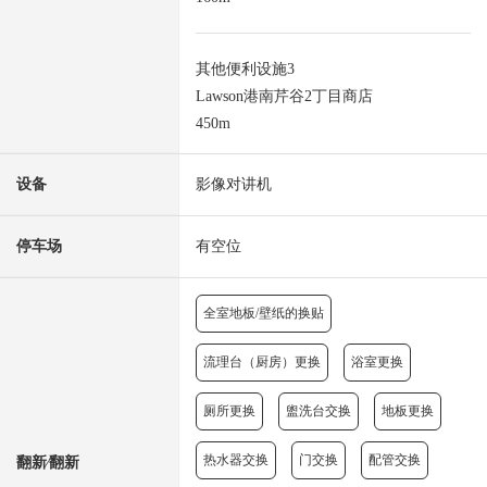
其他便利设施3
Lawson港南芹谷2丁目商店
450m
设备
影像对讲机
停车场
有空位
全室地板/壁纸的换贴
流理台（厨房）更换
浴室更换
厕所更换
盥洗台交换
地板更换
热水器交换
门交换
配管交换
翻新⁄翻新