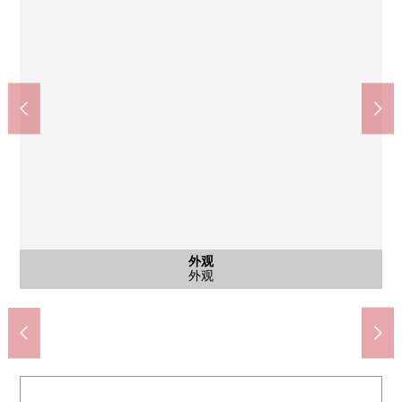
超市新鲜馆TAIGA芹谷商店(约700m)
Lawson港南芹谷2丁目商店(约450m)
Create S·D港南芹谷商店(约160m)
Lawson新东芹谷商店(约90m)
业务超市芹谷商店(约550m)
横滨市立芹谷小学(约550m)
横滨市立芹谷中学(约650m)
芹谷台公园(约110m)
公共汽车
共有部分
外观
客厅
客厅
阳台
客厅
客厅
厨房
厨房
其他
洗脸
洗脸
室内
室内
室内
室内
厕所
室内
室内
其他
收纳
客厅
门口
入口
外观
有监视器的内部对讲机
是1具净水器型栓
步行2分钟。
步行2分钟。
步行6分钟。
步行7分钟。
步行9分钟。
步行2分钟
步行7分钟
步行9分钟
西式房间
西式房间
西式房间
西式房间
西式房间
西式房间
走廊收纳
洗脸室
盥洗台
LDK
LDK
LDK
LDK
LDK
外观
阳台
厨房
厨房
浴室
厕所
门口
电梯
入口
外观