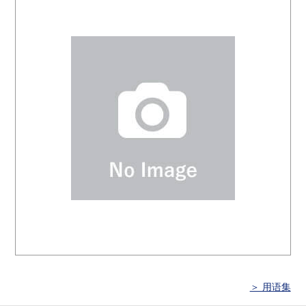
＞ 用语集