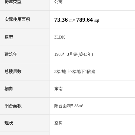
房屋类型
公寓
73.36
789.64
实际使用面积
m²/
sqf
房型
3LDK
建筑年
1983年3月築(築43年)
总楼层数
3楼/地上7楼地下1阶建
朝向
东南
阳台面积
阳台面积5.86m²
现状
空房