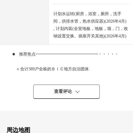
计划水运转(厨房，浴室，厕所，洗手
间，供排水管，热水供应器)(2026年4月)
, 计划内装(全室地板，地板，墙，门，收
纳设置交换、插座开关其他)(2026年4月)
■ 推荐焦点━━━━━━━━━━━━━━━・・・・・
○ 合计389户全栋的ＢＩＣ地方自治团体
○ 3楼部分实际使用面积约73.36平米的3LDK
○ 新装修的整洁的室内(2026年4月完毕)
○ 约13.1张塌塌米LDK
查看评论
○ 能广泛地使用空间的墙帐单厨房
○ 超过6张塌塌米全居室的容易使用的房型
○ 同2间西式房间邻接的南西阳台
○ 步行5分钟的范围以内拥有便利店·药妆店、公园，便利
性良好
周边地图