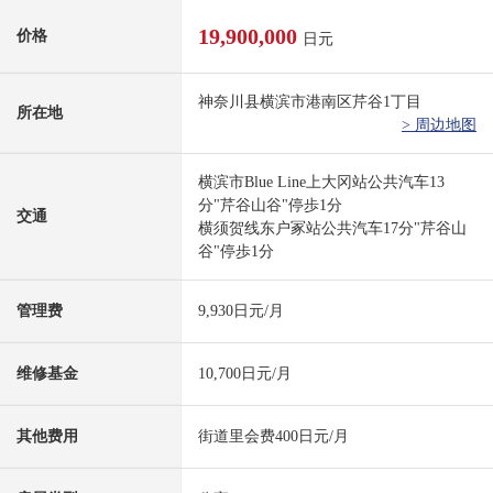
19,900,000
价格
日元
神奈川县横滨市港南区芹谷1丁目
所在地
> 周边地图
横滨市Blue Line上大冈站公共汽车13
分"芹谷山谷"停歩1分
交通
横须贺线东户冢站公共汽车17分"芹谷山
谷"停歩1分
管理费
9,930日元/月
维修基金
10,700日元/月
其他费用
街道里会费400日元/月