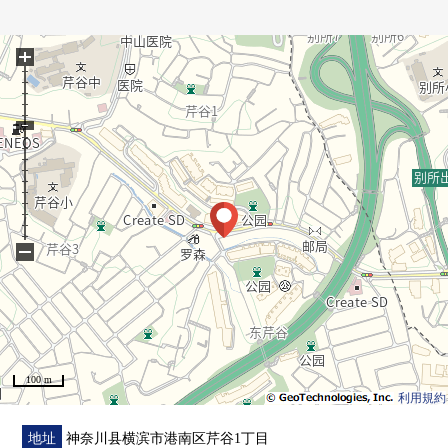
■ 比负责人━━━━━━━━━━━━━━━・・・・・
+
也把周围房源合起来，不仅周边环境以及设施的向导而
且，能介绍。
另外，买房时的各项费用，住宅贷款(月的偿还例)，
因为也接受资金计划的需讨论当有了兴趣所以的时候在
下方，
请比"咨询"或者"预约参观"更询问。
因为也受理在电话的需讨论所以，
−
请到免费热线"0120-854-254"随便询问。
考虑隐私的包房的会客空间，
小孩角、尿布替换空白也准备了。
带领小的孩子的来店是欢迎。
100 m
在驾车前来的时候，请使用mioka的停车场。
利用規約
正交停车场服务券。
恭候您的光临。
地址
神奈川县横滨市港南区芹谷1丁目