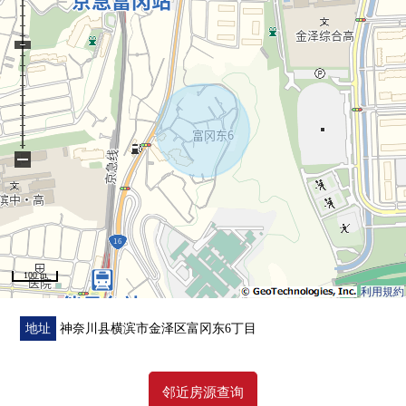
■ 在找想要的家方面给予帮助的━━━━━・・・
房源的详细、需讨论是如有意向，请跟我们联系。
−
100 m
利用規約
地址
神奈川县横滨市金泽区富冈东6丁目
邻近房源查询