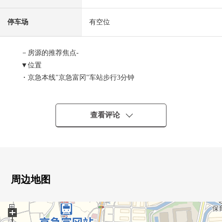
停车场
有空位
－房源的推荐焦点-
▼位置
・京急本线"京急富冈"车站步行3分钟
▼建筑物的特徴
・有汽车空白(出自车型的)
查看评论
▼房间的特徴
・约17张塌塌米LDK
・开放式厨房
・生活INN楼梯
周边地图
・有各居室收纳
・有步入式衣帽间
+
・有非居室