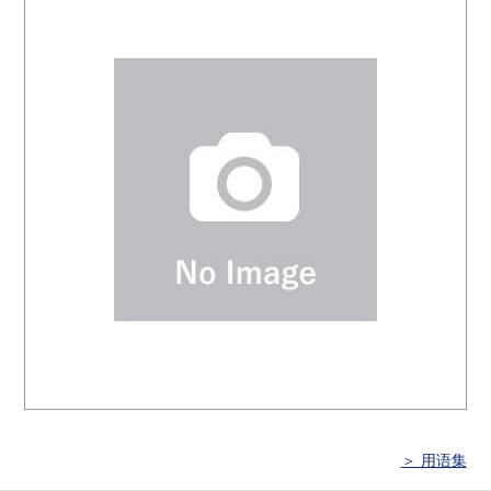
＞ 用语集