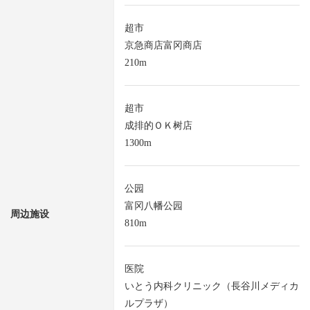
超市
京急商店富冈商店
210m
超市
成排的ＯＫ树店
1300m
公园
富冈八幡公园
周边施设
810m
医院
いとう内科クリニック（長谷川メディカ
ルプラザ）