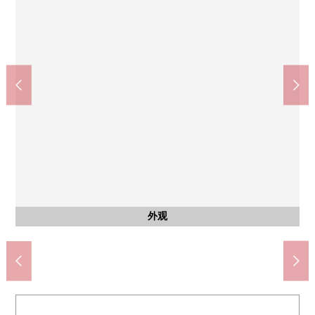
有，问的内科诊所(长谷川医学的Plaza)(约240m)
Create SD金泽富冈东商店(约190m)
京急商店富冈商店(约210m)
横滨市立富冈小学(约710m)
成排的ＯＫ树店(约1300m)
横滨富冈邮局(约370m)
富冈东中学(约990m)
含有前面道路的外观
外观
外观