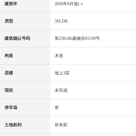
建筑年
2026年8月築(-)
房型
3SLDK
建筑确认号码
第25KAK建确实01339号
构造
木造
层楼
地上3层
现状
未完成
停车场
有
土地权利
所有权