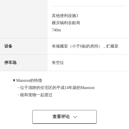
其他便利设施3
横滨锅利谷邮局
740m
设备
有储藏室（小于6贴的房间），贮藏室
停车场
有空位
▼Mansion的特徴
・位于清静的住宅区的平成14年築的Mansion
・能和宠物一起渡过
(能到1只狗和猫饲养，饲养的有规定)
・有作为各住戸利用可能的贮藏室
・有便利的智能快递柜
查看评论
・有监视照相机，防盗门设备