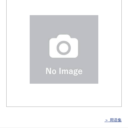
＞ 用语集