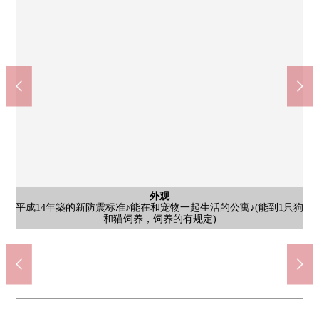
外观
外观
平成14年築的新防震标准♪能在和宠物一起生活的公寓♪(能到1只狗
最上階以及西南的角部屋住戸♪阳光在南和适合西面的宽敞的阳台
Lawson横滨釜利谷东5丁目商店(约770m)
sotetsu Ｒｏｓｅｎ锅利谷店(约890m)
Create SD金泽锅利谷店(约970m)
釜利谷西1丁目公园(约50m)
金泽白百合诊所(约180m)
横滨锅利谷邮局(约740m)
锅利谷中学(约1050m)
锅利谷小学(约380m)
共有部分
风景
风景
入口
有便利的智能快递柜，监视照相机，防盗门设备♪
来自生活一侧阳台的风景♪(所有者的提供照片)
来自南侧阳台的风景♪(所有者的提供照片)
和猫饲养，饲养的有规定)
自行车停放处！
步行14分钟
步行12分钟
步行10分钟
步行13分钟
步行10分钟
步行5分钟
步行1分钟
步行3分钟
停车场
良好♪