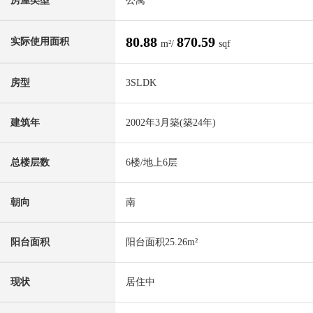
房屋类型
公寓
80.88
870.59
实际使用面积
m²/
sqf
房型
3SLDK
建筑年
2002年3月築(築24年)
总楼层数
6楼/地上6层
朝向
南
阳台面积
阳台面积25.26m²
现状
居住中