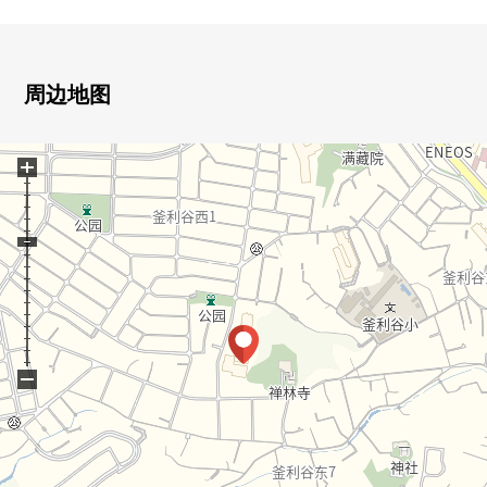
▼房间的特徴
・最上階，西南的角部屋住戸
・阳光在南和朝西的阳台良好
周边地图
・在风景，通风良好度关于6楼部分有开放感觉
・在全居室有存储空间和窗
+
・难以有味的独立的约3.1张塌塌米厨房
・有作为储藏室或者走廊等的充实的存储空间
・从属于容易保持隐私的凹室
▼周边环境
・学区的小学，公园步行5分钟的范围以内
■ 在找想要的家方面给予帮助的・・・
−
房源的详细、需讨论是如有意向，请跟我们联系。
负责：根津(nezu)TEL：070-7773-5423