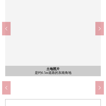
sotetsu Ｒｏｓｅｎ锅利谷店(约1570m)
Create SD金泽西锅利谷店(约500m)
关ka山谷的十字路口公园(约200m)
西金泽义务教育学校(约440m)
横滨釜利谷西邮局(约520m)
含有前面道路的外观
含有前面道路的外观
含有前面道路的外观
含有前面道路的外观
榎本医院(约540m)
土地照片
土地照片
土地照片
土地照片
步行6分钟的中小学有共同点，是西金泽义务教育学校。
对二户式住宅建筑，也是推荐
是南侧前面道路和周围当地
是南侧前面道路和周围当地
是东面前面道路和周围当地
是东面前面道路和周围当地
是约6.5m道路的东南角地
如有意向，请跟我们联系
是80坪超noyutorino用地
步行20分钟
步行7分钟
步行3分钟
步行7分钟
步行7分钟