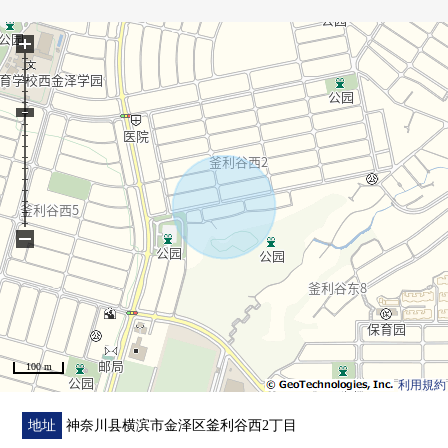
■ 在找想要的家方面给予帮助的━━━━━・・・
+
房源的详细、需讨论是如有意向，请跟我们联系。
−
100 m
利用規約
地址
神奈川县横滨市金泽区釜利谷西2丁目