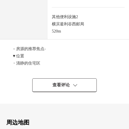
其他便利设施2
横滨釜利谷西邮局
520m
－房源的推荐焦点-
▼位置
・清静的住宅区
・东南角地
・前面道路幅员约6.5m
查看评论
▼土地的特徴
・土地面积83坪超
・更地交付
・在有建筑条件的土地，没有。能在喜欢的House厂商要建
筑。
周边地图