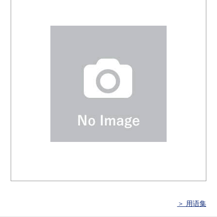
＞ 用语集